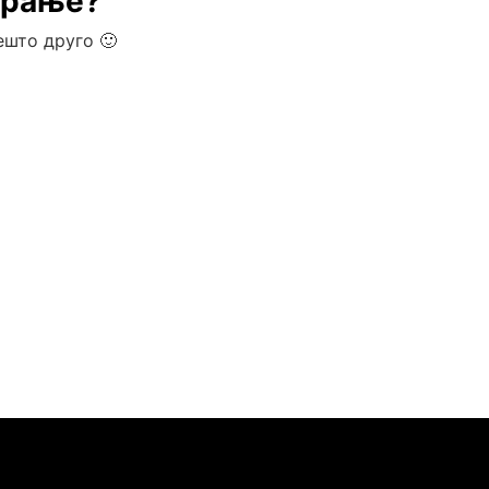
ирање?
ешто друго 🙂