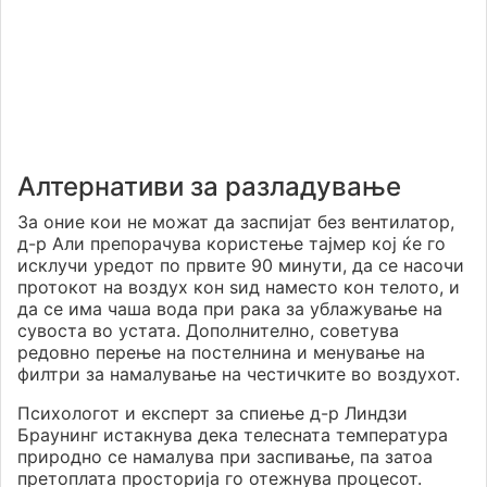
Алтернативи за разладување
За оние кои не можат да заспијат без вентилатор,
д-р Али препорачува користење тајмер кој ќе го
исклучи уредот по првите 90 минути, да се насочи
протокот на воздух кон ѕид наместо кон телото, и
да се има чаша вода при рака за ублажување на
сувоста во устата. Дополнително, советува
редовно перење на постелнина и менување на
филтри за намалување на честичките во воздухот.
Психологот и експерт за спиење д-р Линдзи
Браунинг истакнува дека телесната температура
природно се намалува при заспивање, па затоа
претоплата просторија го отежнува процесот.