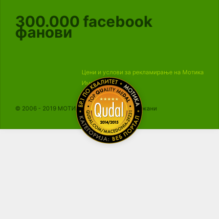
300.000
facebook
фанови
Цени и услови за рекламирање на Мотика
Импресум
© 2006 - 2019 МОТИКА, Сите права се задржани