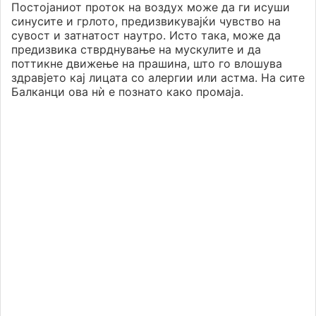
Постојаниот проток на воздух може да ги исуши
синусите и грлото, предизвикувајќи чувство на
сувост и затнатост наутро. Исто така, може да
предизвика стврднување на мускулите и да
поттикне движење на прашина, што го влошува
здравјето кај лицата со алергии или астма. На сите
Балканци ова нѝ е познато како промаја.