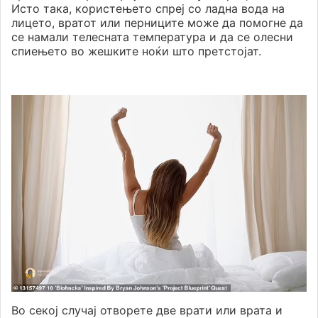
Исто така, користењето спреј со ладна вода на
лицето, вратот или перниците може да помогне да
се намали телесната температура и да се олесни
спиењето во жешките ноќи што претстојат.
Во секој случај отворете две врати или врата и