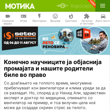
Хороскоп
Смешни
Игри
Мистерии
Вицови
Еротика
Загатки
Авто-мот
видеа
и тестови
Конечно научниците ја објаснија
промајата и нашите родители
биле во право
Со доаѓањето на топлото време, многумина
прибегнуваат кон вентилатори и клима уреди за да
се разладат. Но, според д-р Нахид Али, здравствен
експерт и доктор по медицина, спиењето со
вентилатор на пример, и тоа вклучен цела ноќ
може да создаде скриен стрес за телото.