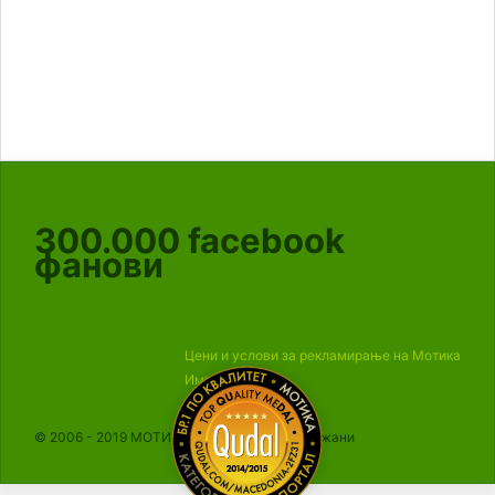
300.000
facebook
фанови
Цени и услови за рекламирање на Мотика
Импресум
© 2006 - 2019 МОТИКА, Сите права се задржани