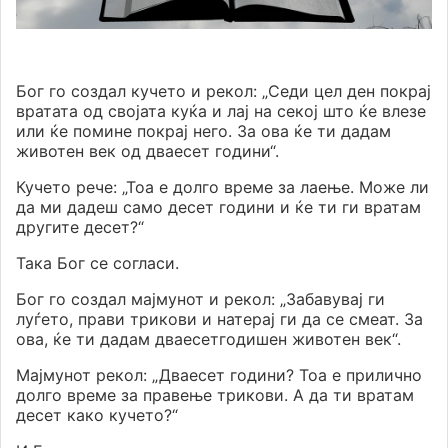
Бог го создал кучето и рекол: „Седи цел ден покрај
вратата од својата куќа и лај на секој што ќе влезе
или ќе помине покрај него. За ова ќе ти дадам
животен век од дваесет години“.
Кучето рече: „Тоа е долго време за лаење. Може ли
да ми дадеш само десет години и ќе ти ги вратам
другите десет?“
Така Бог се согласи.
Бог го создал мајмунот и рекол: „Забавувај ги
луѓето, прави трикови и натерај ги да се смеат. За
ова, ќе ти дадам дваесетгодишен животен век“.
Мајмунот рекол: „Дваесет години? Тоа е прилично
долго време за правење трикови. А да ти вратам
десет како кучето?“