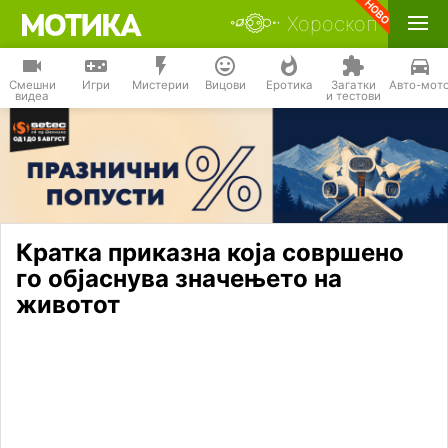
Хороскоп
Смешни
Игри
Мистерии
Вицови
Еротика
Загатки
Авто-мот
видеа
и тестови
Кратка приказна која совршено
го објаснува значењето на
животот