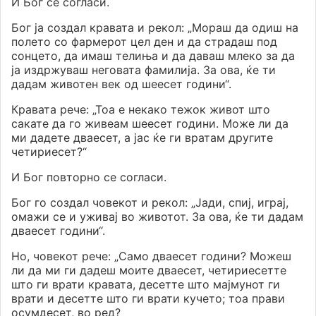
И Бог се согласи.
Бог ја создал кравата и рекол: „Мораш да одиш на
полето со фармерот цел ден и да страдаш под
сонцето, да имаш телиња и да даваш млеко за да
ја издржуваш неговата фамилија. За ова, ќе ти
дадам животен век од шеесет години“.
Кравата рече: „Тоа е некако тежок живот што
сакате да го живеам шеесет години. Може ли да
ми дадете дваесет, а јас ќе ги вратам другите
четириесет?“
И Бог повторно се согласи.
Бог го создал човекот и рекол: „Јади, спиј, играј,
омажи се и уживај во животот. За ова, ќе ти дадам
дваесет години“.
Но, човекот рече: „Само дваесет години? Можеш
ли да ми ги дадеш моите дваесет, четириесетте
што ги врати кравата, десетте што мајмунот ги
врати и десетте што ги врати кучето; тоа прави
осумдесет, во ред?