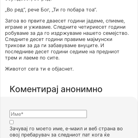
„Во ред“, рече Бог, „Ти го побара тоа“.
Затоа во првите дваесет години јадеме, спиеме,
играме и уживаме. Следните четириесет години
робуваме за да го издржуваме нашето семејство.
Следните десет години правиме мајмунски
трикови за да ги забавуваме внуците. И
последниве десет години седиме на предниот
трем и лаеме по сите.
Животот сега ти е објаснет.
Коментирај анонимно
Зачувај го моето име, е-маил и веб страна во
овој пребарувач за следниот пат кога ќе