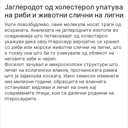
Јаглеродот од холестерол упатува
на риби и животни слични на лигни
Уште повозбудливо, овие молекули носат траги од
исхраната. Анализата на јаглеродните изотопи во
соединенија што потекнуваат од холестерол
укажува дека овој птеросаур веројатно се хранел
со риби или морски животни слични на лигни, што
е токму она што би го очекувале од обликот на
неговите заби и череп.
Фосилот зачувал и микроскопски структури што
личат на колагенски влакна, протеинската рамка
што ја зајакнува коската. Иако хемиски изменети
низ милиони години, обрасците на влакната
остануваат видливи и личат на оние кај
современите птици, кои се далечни роднини на
птеросаурите.