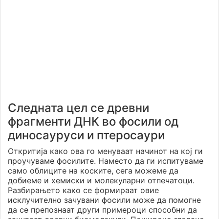
Следната цел се древни
фрагменти ДНК во фосили од
диносауруси и птеросаури
Откритија како ова го менуваат начинот на кој ги
проучуваме фосилите. Наместо да ги испитуваме
само облиците на коските, сега можеме да
добиеме и хемиски и молекуларни отпечатоци.
Разбирањето како се формираат овие
исклучително зачувани фосили може да помогне
да се препознаат други примероци способни да