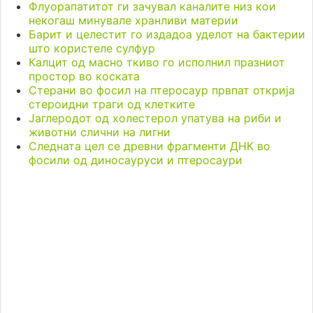
Флуорапатитот ги зачувал каналите низ кои
некогаш минувале хранливи материи
Барит и целестит го издадоа уделот на бактерии
што користеле сулфур
Калцит од масно ткиво го исполнил празниот
простор во коската
Стерани во фосил на птеросаур првпат открија
стероидни траги од клетките
Јаглеродот од холестерол упатува на риби и
животни слични на лигни
Следната цел се древни фрагменти ДНК во
фосили од диносауруси и птеросаури