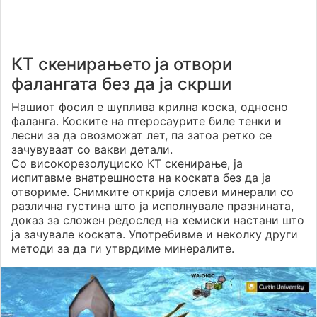
КТ скенирањето ја отвори
фалангата без да ја скрши
Нашиот фосил е шуплива крилна коска, односно
фаланга. Коските на птеросаурите биле тенки и
лесни за да овозможат лет, па затоа ретко се
зачувуваат со вакви детали.
Со високорезолуциско КТ скенирање, ја
испитавме внатрешноста на коската без да ја
отвориме. Снимките открија слоеви минерали со
различна густина што ја исполнувале празнината,
доказ за сложен редослед на хемиски настани што
ја зачувале коската. Употребивме и неколку други
методи за да ги утврдиме минералите.