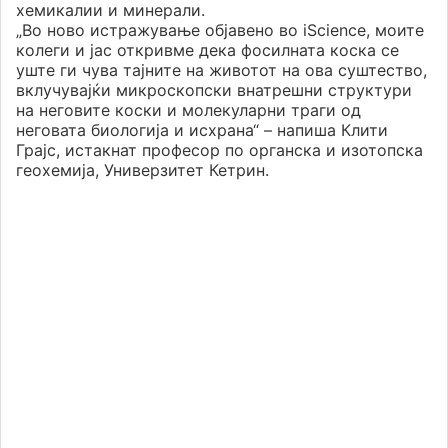
хемикалии и минерали.
„Во ново истражување објавено во iScience, моите
колеги и јас откривме дека фосилната коска се
уште ги чува тајните на животот на ова суштество,
вклучувајќи микроскопски внатрешни структури
на неговите коски и молекуларни траги од
неговата биологија и исхрана“ – напиша Клити
Грајс, истакнат професор по органска и изотопска
геохемија, Универзитет Кетрин.