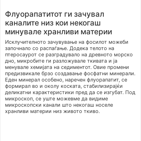
Флуорапатитот ги зачувал
каналите низ кои некогаш
минувале хранливи материи
Исклучителното зачувување на фосилот можеби
започнало со распаѓање. Додека телото на
птеросаурот се разградувало на древното морско
дно, микробите ги разложувале ткивата и ја
менувале хемијата на седиментот. Овие промени
предизвикале брзо создавање фосфатни минерали.
Еден минерал особено, наречен флуорапатит, се
формирал во и околу коската, стабилизирајќи
деликатни карактеристики пред да се изгубат. Под
микроскоп, се уште можевме да видиме
микроскопски канали што некогаш носеле
хранливи материи низ живото ткиво.