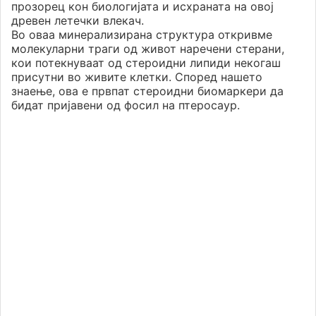
прозорец кон биологијата и исхраната на овој
древен летечки влекач.
Во оваа минерализирана структура откривме
молекуларни траги од живот наречени стерани,
кои потекнуваат од стероидни липиди некогаш
присутни во живите клетки. Според нашето
знаење, ова е првпат стероидни биомаркери да
бидат пријавени од фосил на птеросаур.