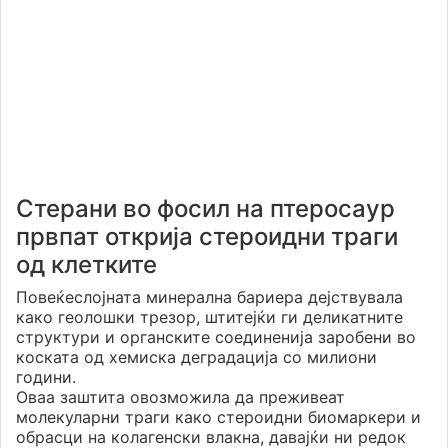
Стерани во фосил на птеросаур
првпат открија стероидни траги
од клетките
Повеќеслојната минерална бариера дејствувала
како геолошки трезор, штитејќи ги деликатните
структури и органските соединенија заробени во
коската од хемиска деградација со милиони
години.
Оваа заштита овозможила да преживеат
молекуларни траги како стероидни биомаркери и
обрасци на колагенски влакна, давајќи ни редок