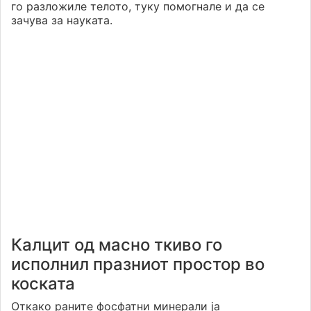
го разложиле телото, туку помогнале и да се
зачува за науката.
Калцит од масно ткиво го
исполнил празниот простор во
коската
Откако раните фосфатни минерали ја