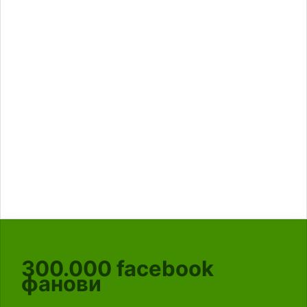
300.000
facebook
фанови