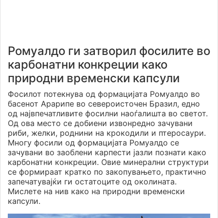
Ромуалдо ги затворил фосилите во
карбонатни конкреции како
природни временски капсули
Фосилот потекнува од формацијата Ромуалдо во
басенот Арарипе во североисточен Бразил, едно
од највпечатливите фосилни наоѓалишта во светот.
Од ова место се добиени извонредно зачувани
риби, желки, роднини на крокодили и птеросаури.
Многу фосили од формацијата Ромуалдо се
зачувани во заоблени карпести јазли познати како
карбонатни конкреции. Овие минерални структури
се формираат кратко по закопувањето, практично
запечатувајќи ги остатоците од околината.
Мислете на нив како на природни временски
капсули.