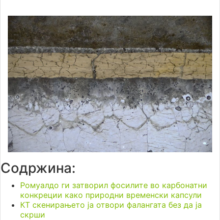
Содржина:
Ромуалдо ги затворил фосилите во карбонатни
конкреции како природни временски капсули
КТ скенирањето ја отвори фалангата без да ја
скрши