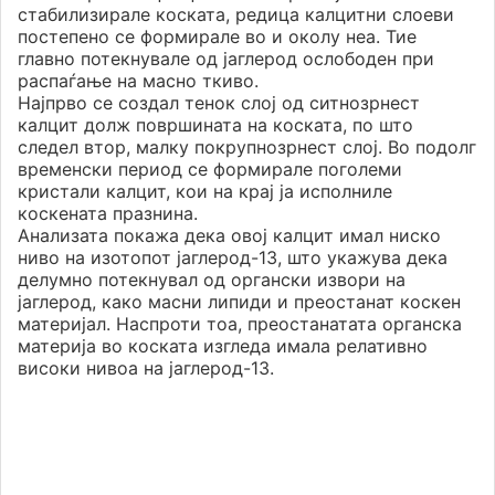
стабилизирале коската, редица калцитни слоеви
постепено се формирале во и околу неа. Тие
главно потекнувале од јаглерод ослободен при
распаѓање на масно ткиво.
Најпрво се создал тенок слој од ситнозрнест
калцит долж површината на коската, по што
следел втор, малку покрупнозрнест слој. Во подолг
временски период се формирале поголеми
кристали калцит, кои на крај ја исполниле
коскената празнина.
Анализата покажа дека овој калцит имал ниско
ниво на изотопот јаглерод-13, што укажува дека
делумно потекнувал од органски извори на
јаглерод, како масни липиди и преостанат коскен
материјал. Наспроти тоа, преостанатата органска
материја во коската изгледа имала релативно
високи нивоа на јаглерод-13.