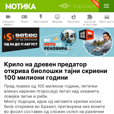
Хороскоп
Смешни
Игри
Мистерии
Вицови
Еротика
Загатки
Авто-мот
видеа
и тестови
Крило на древен предатор
открива биолошки тајни скриени
100 милиони години
Пред повеќе од 100 милиони години, летечки
влекач наречен птеросаур летал над океаните,
ловејќи лигни и риби.
Многу подоцна, една од неговите крилни коски
била откриена во Бразил, претворена низ еоните
во фосил составен од сложен склоп на различни