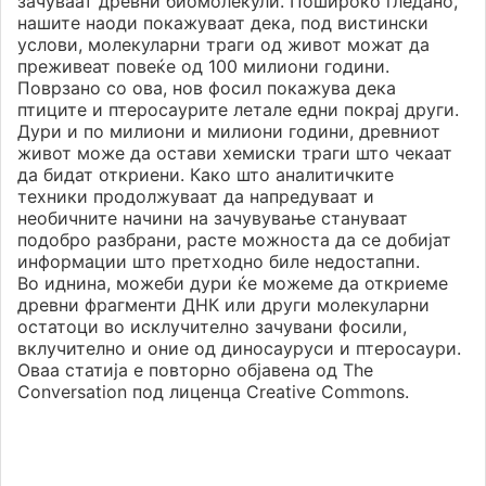
зачуваат древни биомолекули. Пошироко гледано,
нашите наоди покажуваат дека, под вистински
услови, молекуларни траги од живот можат да
преживеат повеќе од 100 милиони години.
Поврзано со ова, нов фосил покажува дека
птиците и птеросаурите летале едни покрај други.
Дури и по милиони и милиони години, древниот
живот може да остави хемиски траги што чекаат
да бидат откриени. Како што аналитичките
техники продолжуваат да напредуваат и
необичните начини на зачувување стануваат
подобро разбрани, расте можноста да се добијат
информации што претходно биле недостапни.
Во иднина, можеби дури ќе можеме да откриеме
древни фрагменти ДНК или други молекуларни
остатоци во исклучително зачувани фосили,
вклучително и оние од диносауруси и птеросаури.
Оваа статија е повторно објавена од The
Conversation под лиценца Creative Commons.