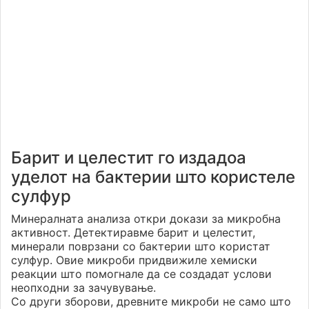
Барит и целестит го издадоа
уделот на бактерии што користеле
сулфур
Минералната анализа откри докази за микробна
активност. Детектиравме барит и целестит,
минерали поврзани со бактерии што користат
сулфур. Овие микроби придвижиле хемиски
реакции што помогнале да се создадат услови
неопходни за зачувување.
Со други зборови, древните микроби не само што