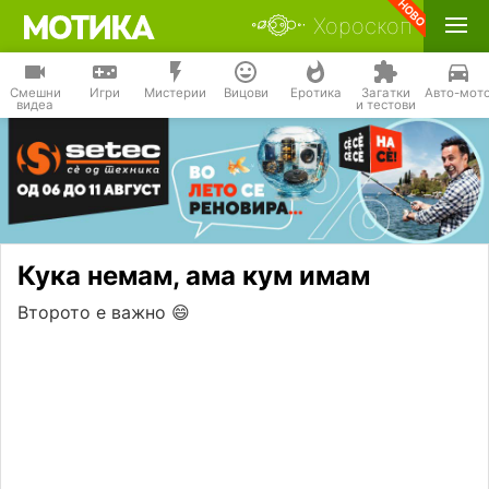
Хороскоп
Смешни
Игри
Мистерии
Вицови
Еротика
Загатки
Авто-мот
видеа
и тестови
Кука немам, ама кум имам
Второто е важно 😄