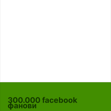
300.000
facebook
фанови