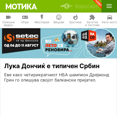
Хороскоп
Смешни
Игри
Мистерии
Вицови
Еротика
Загатки
Авто-мот
видеа
и тестови
Лука Дончиќ е типичен Србин
Еве како четирикратниот НБА шампион Дрејмонд
Грин го опишува својот балкански пријател.