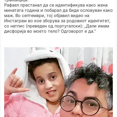
Рафаел престанал да се идентификува како жена
минатата година и побарал да биде ословуван како
маж. Во септември, тој објавил видео на
Инстаграм во кое зборува за родовиот идентитет,
со натпис (преведен од португалски): „Дали имам
дисфорија во моето тело? Одговорот е да.“