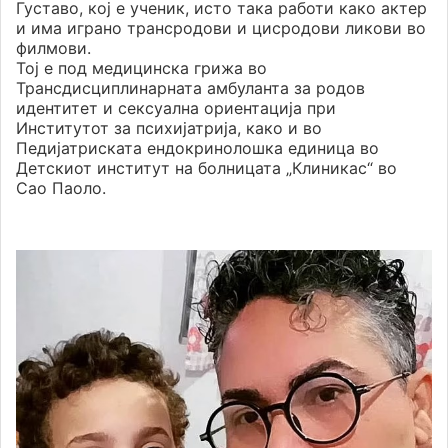
Густаво, кој е ученик, исто така работи како актер
и има играно трансродови и цисродови ликови во
филмови.
Тој е под медицинска грижа во
Трансдисциплинарната амбуланта за родов
идентитет и сексуална ориентација при
Институтот за психијатрија, како и во
Педијатриската ендокринолошка единица во
Детскиот институт на болницата „Клиникас“ во
Сао Паоло.