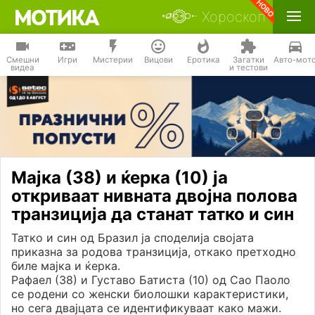
Хороскоп
Смешни
Игри
Мистерии
Вицови
Еротика
Загатки
Авто-мот
видеа
и тестови
Мајка (38) и ќерка (10) ја
откриваат нивната двојна полова
транзиција да станат татко и син
Татко и син од Бразил ја споделија својата
приказна за родова транзиција, откако претходно
биле мајка и ќерка.
Рафаел (38) и Густаво Батиста (10) од Сао Паоло
се родени со женски биолошки карактеристики,
но сега двајцата се идентификуваат како мажи.