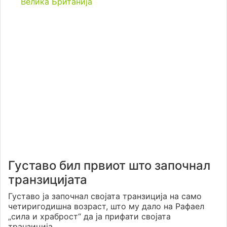
Велика Британија
Густаво бил првиот што започнал
транзицијата
Густаво ја започнал својата транзиција на само
четиригодишна возраст, што му дало на Рафаел
„сила и храброст“ да ја прифати својата
транзиција.