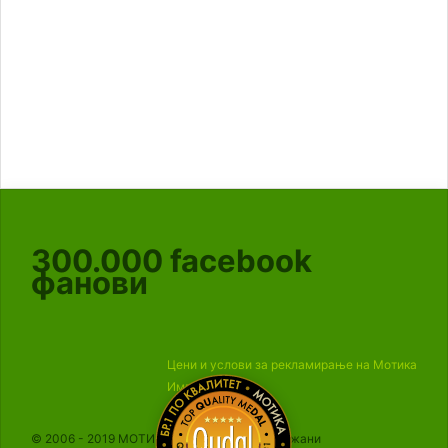
300.000
facebook
фанови
Цени и услови за рекламирање на Мотика
Импресум
© 2006 - 2019 МОТИКА, Сите права се задржани