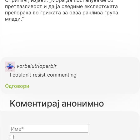
претпазливост и да ја следиме експертската
препорака во грижата за оваа ранлива група
млади.“
vorbelutrioperbir
I couldn’t resist commenting
Одговори
Коментирај анонимно