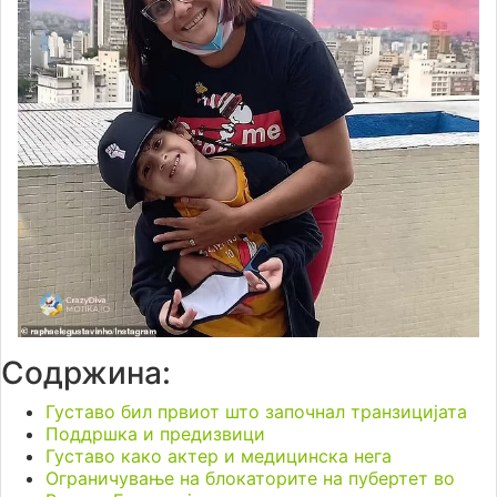
Содржина:
Густаво бил првиот што започнал транзицијата
Поддршка и предизвици
Густаво како актер и медицинска нега
Ограничување на блокаторите на пубертет во