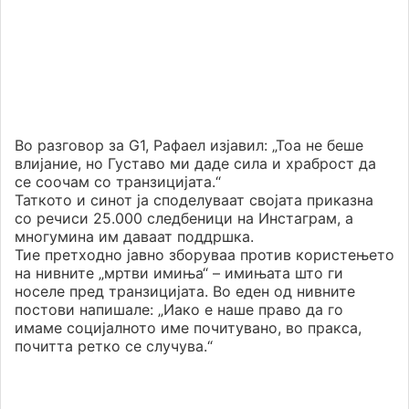
Во разговор за G1, Рафаел изјавил: „Тоа не беше
влијание, но Густаво ми даде сила и храброст да
се соочам со транзицијата.“
Таткото и синот ја споделуваат својата приказна
со речиси 25.000 следбеници на Инстаграм, а
многумина им даваат поддршка.
Тие претходно јавно зборуваа против користењето
на нивните „мртви имиња“ – имињата што ги
носеле пред транзицијата. Во еден од нивните
постови напишале: „Иако е наше право да го
имаме социјалното име почитувано, во пракса,
почитта ретко се случува.“