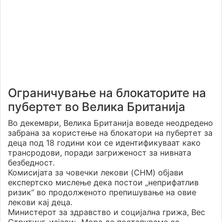
Ограничување на блокаторите на
пубертет во Велика Британија
Во декември, Велика Британија воведе неодредено
забрана за користење на блокатори на пубертет за
деца под 18 години кои се идентификуваат како
трансродови, поради загриженост за нивната
безбедност.
Комисијата за човечки лекови (CHM) објави
експертско мислење дека постои „неприфатлив
ризик“ во продолженото препишување на овие
лекови кај деца.
Министерот за здравство и социјална грижа, Вес
Стритинг, изјави: „Мора да постапуваме со