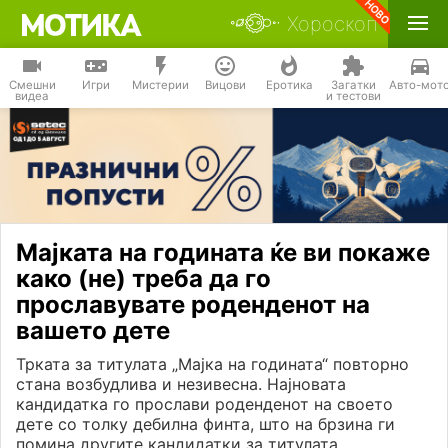
Хороскоп
Смешни
Игри
Мистерии
Вицови
Еротика
Загатки
Авто-мот
видеа
и тестови
Мајката на годината ќе ви покаже
како (не) треба да го
прославувате роденденот на
вашето дете
Трката за титулата „Мајка на годината“ повторно
стана возбудлива и незивесна. Најновата
кандидатка го прослави роденденот на своето
дете со толку дебилна финта, што на брзина ги
помина другите кандидатки за титулата.