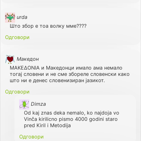
urda
Што збор е тоа волку мме????
Одговори
Македон
ΜΑΚΕΔΟΝΙΑ и Македонци имало ама немало
тогај словени и не сме збореле словенски како
што ни е денес словенизиран јазикот.
Одговори
Dimza
Od kaj znas deka nemalo, ko najdoja vo
Vinča kirilicno pismo 4000 godini staro
pred Kiril i Metodija
Одговори