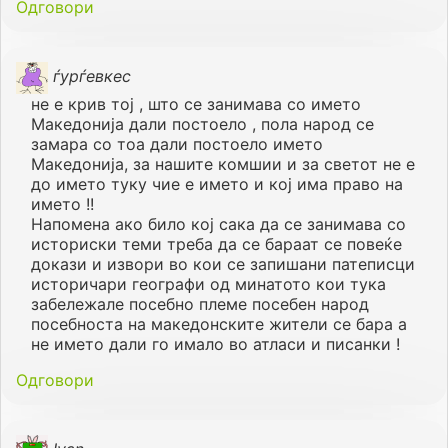
Одговори
ѓурѓевкес
не е крив тој , што се занимава со името
Македонија дали постоело , пола народ се
замара со тоа дали постоело името
Македонија, за нашите комшии и за светот не е
до името туку чие е името и кој има право на
името !!
Напомена ако било кој сака да се занимава со
историски теми треба да се бараат се повеќе
докази и извори во кои се запишани патеписци
историчари географи од минатото кои тука
забележале посебно племе посебен народ
посебноста на македонските жители се бара а
не името дали го имало во атласи и писанки !
Одговори