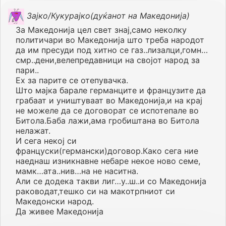
Зајко/Кукурајко(дуќанот на Македонија)
За Македонија цел свет знај,само неколку
политичари во Македонија што треба народот
да им пресуди под хитно се газ..лизалци,гомн…
смр..дени,велепредавници на својот народ за
пари..
Ех за парите се отепувачка.
Што мајка барале германците и французите да
грабаат и уништуваат во Македонија,и на крај
не можеле да се договорат се испотепале во
Битола.Баба лажи,ама гробиштана во Битола
нелажат.
И сега некој си
француски(германски)договор.Како сега ние
наеднаш изникнавне небаре некое ново семе,
мамк…ата..нив…на не наситна.
Али се додека такви лиг…у..ш..и со Македонија
раководат,тешко си на макотрпниот си
Македонски народ.
Да живее Македонија