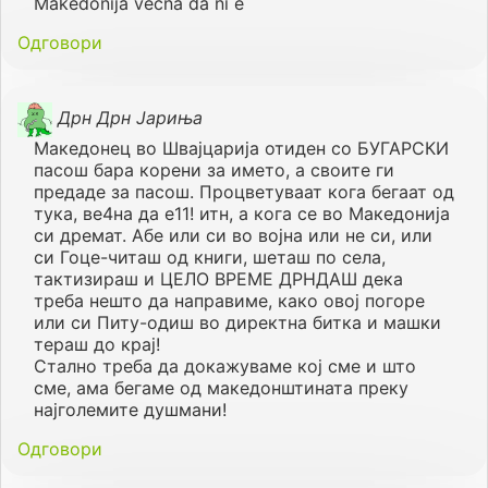
Makedonija vecna da ni e
Одговори
Дрн Дрн Јариња
Македонец во Швајцарија отиден со БУГАРСКИ
пасош бара корени за името, а своите ги
предаде за пасош. Процветуваат кога бегаат од
тука, ве4на да е11! итн, а кога се во Македонија
си дремат. Абе или си во војна или не си, или
си Гоце-читаш од книги, шеташ по села,
тактизираш и ЦЕЛО ВРЕМЕ ДРНДАШ дека
треба нешто да направиме, како овој погоре
или си Питу-одиш во директна битка и машки
тераш до крај!
Стално треба да докажуваме кој сме и што
сме, ама бегаме од македонштината преку
најголемите душмани!
Одговори