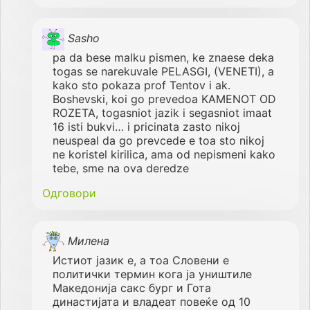
Sasho
pa da bese malku pismen, ke znaese deka
togas se narekuvale PELASGI, (VENETI), a
kako sto pokaza prof Tentov i ak.
Boshevski, koi go prevedoa KAMENOT OD
ROZETA, togasniot jazik i segasniot imaat
16 isti bukvi… i pricinata zasto nikoj
neuspeal da go prevcede e toa sto nikoj
ne koristel kirilica, ama od nepismeni kako
tebe, sme na ova deredze
Одговори
Милена
Истиот јазик е, а тоа Словени е
политички термин кога ја уништиле
Македонија сакс бург и Гота
династијата и владеат повеќе од 10