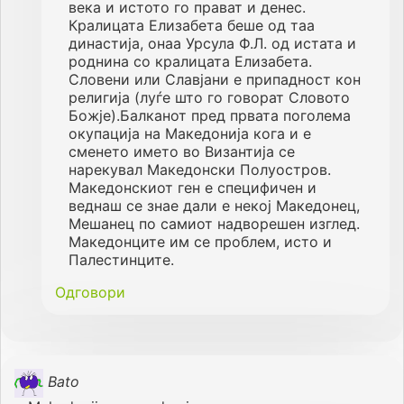
века и истото го прават и денес.
Кралицата Елизабета беше од таа
династија, онаа Урсула Ф.Л. од истата и
роднина со кралицата Елизабета.
Словени или Славјани е припадност кон
религија (луѓе што го говорат Словото
Божје).Балканот пред првата поголема
окупација на Македонија кога и е
сменето името во Византија се
нарекувал Македонски Полуостров.
Македонскиот ген е специфичен и
веднаш се знае дали е некој Македонец,
Мешанец по самиот надворешен изглед.
Македонците им се проблем, исто и
Палестинците.
Одговори
Bato