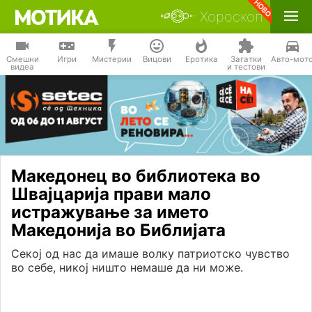
Хороскоп
Смешни
Игри
Мистерии
Вицови
Еротика
Загатки
Авто-мот
видеа
и тестови
Македонец во библиотека во
Швајцарија прави мало
истражување за името
Македонија во Библијата
Секој од нас да имаше волку патриотско чувство
во себе, никој ништо немаше да ни може.