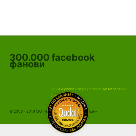
300.000
facebook
фанови
Цени и услови за рекламирање на Мотика
Импресум
© 2006 - 2019 МОТИКА, Сите права се задржани