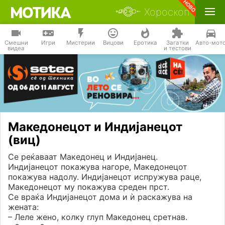
Хороскоп
Смешни
Игри
Мистерии
Вицови
Еротика
Загатки
Авто-мот
видеа
и тестови
Македонецот и Индијанецот
(виц)
Се реќаваат Македонец и Индијанец.
Индијанецот покажува нагоре, Македонецот
покажува надолу. Индијанецот испружува раце,
Македонецот му покажува среден прст.
Се враќа Индијанецот дома и ѝ раскажува на
жената:
– Леле жено, колку глуп Македонец сретнав.