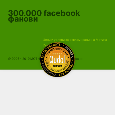
300.000
facebook
фанови
Цени и услови за рекламирање на Мотика
Импресум
© 2006 - 2019 МОТИКА, Сите права се задржани