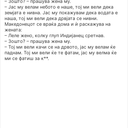
– Зошто? – прашува жена му.
– Јас му велам небото е наше, тој ми вели дека
земјата е нивна. Јас му покажувам дека водата е
наша, тој ми вели дека дрвјата се нивни.
Македонецот се враќа дома и ѝ раскажува на
жената:
– Леле жено, колку глуп Индијанец сретнав.
– Зошто? – прашува жена му.
– Тој ми вели качи се на дрвото, јас му велам ќе
паднам. Тој ми вели ќе те фатам, јас му велма ќе
ми се фатиш за к**.