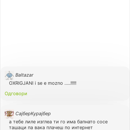
Baltazar
OXRIGJANI i se e mozno …..!!!!!
Одговори
СајберКурајбер
а тебе лиле изглеа ти го има бапнато сосе
ташаци па вака плачеш по интернет