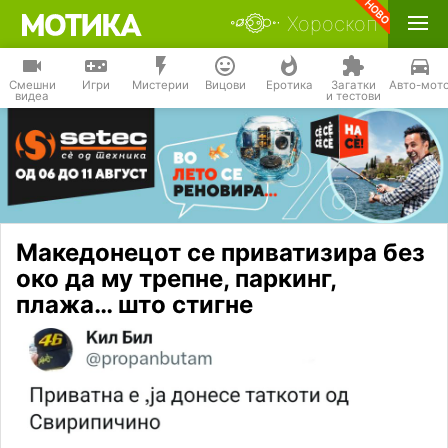
Хороскоп
Смешни
Игри
Мистерии
Вицови
Еротика
Загатки
Авто-мот
видеа
и тестови
Македонецот се приватизира без
око да му трепне, паркинг,
плажа… што стигне