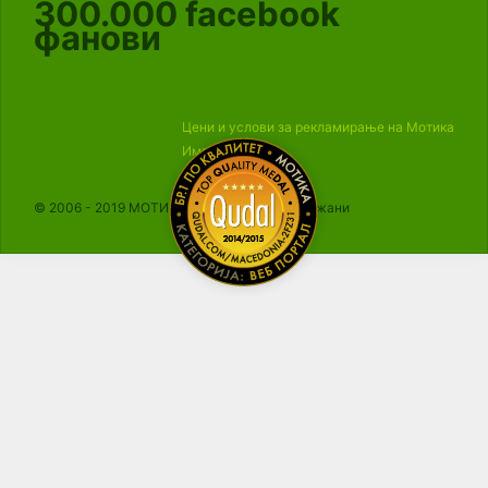
300.000
facebook
фанови
Цени и услови за рекламирање на Мотика
Импресум
© 2006 - 2019 МОТИКА, Сите права се задржани