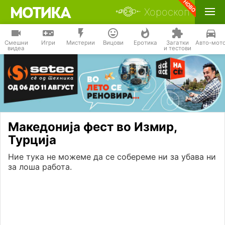
Хороскоп
Смешни
Игри
Мистерии
Вицови
Еротика
Загатки
Авто-мот
видеа
и тестови
Македонија фест во Измир,
Турција
Ние тука не можеме да се собереме ни за убава ни
за лоша работа.