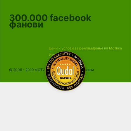
300.000
facebook
фанови
Цени и услови за рекламирање на Мотика
Импресум
© 2006 - 2019 МОТИКА, Сите права се задржани