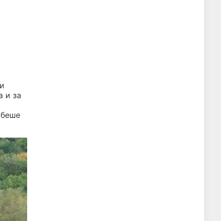
,
 и
 и за
 беше