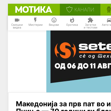
КАНАЛИ
Смешни
Мистерии
Вицови
Еротика
Загатки
Авто-
видеа
и тестови
Македонија за прв пат во 