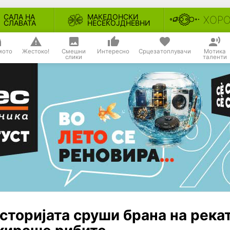
САЛА НА
МАКЕДОНСКИ
ХОР
СЛАВАТА
НЕСЕКОЈДНЕВНИ
мото
Жестоко!
Смешни
Интересно
Срцезатоплувачи
Мотика
слики
таленти
историјата сруши брана на река