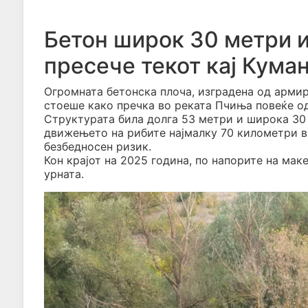
Бетон широк 30 метри и
пресече текот кај Кума
Огромната бетонска плоча, изградена од армир
стоеше како пречка во реката Пчиња повеќе о
Структурата била долга 53 метри и широка 30 
движењето на рибите најмалку 70 километри в
безбедносен ризик.
Кон крајот на 2025 година, по напорите на ма
урната.