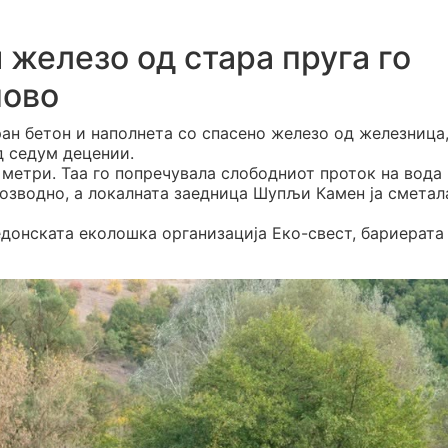
 железо од стара пруга го
ново
ан бетон и наполнета со спасено железо од железница
д седум децении.
метри. Таа го попречувала слободниот проток на вода
озводно, а локалната заедница Шупљи Камен ја сметала
кедонската еколошка организација Еко-свест, бариерата