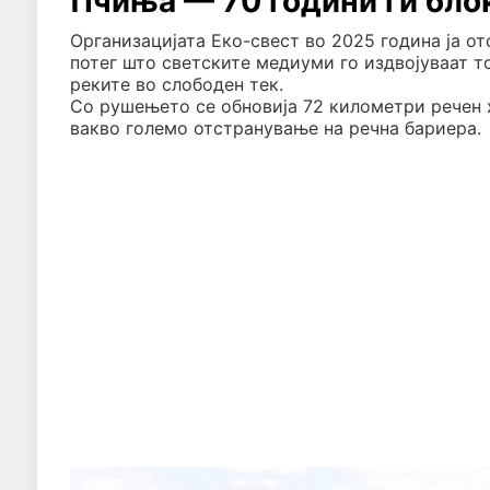
Пчиња — 70 години ги бло
Организацијата Еко-свест во 2025 година ја о
потег што светските медиуми го издвојуваат т
реките во слободен тек.
Со рушењето се обновија 72 километри речен х
вакво големо отстранување на речна бариера.