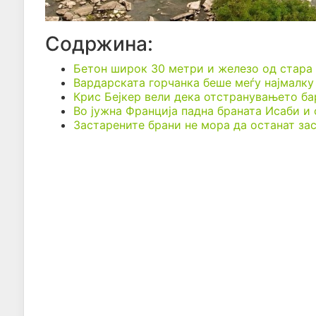
Содржина:
Бетон широк 30 метри и железо од стара 
Вардарската горчанка беше меѓу најмалку
Крис Бејкер вели дека отстранувањето ба
Во јужна Франција падна браната Исаби и
Застарените брани не мора да останат за