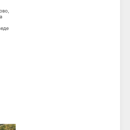
ово,
а
веде