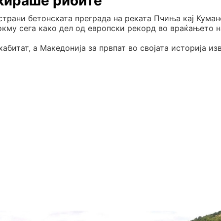
кираше рибите
тстрани бетонската преграда на реката Пчиња кај Куман
окму сега како дел од европски рекорд во враќањето н
абитат, а Македонија за првпат во својата историја из