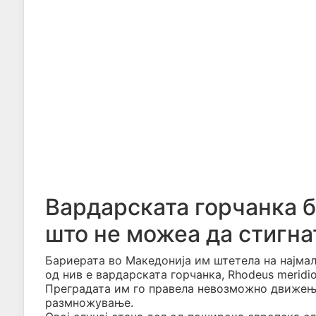
Вардарската горчанка б
што не можеа да стигн
Бариерата во Македонија им штетела на најмал
од нив е вардарската горчанка, Rhodeus meridio
Преградата им го правела невозможно движење
размножување.