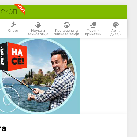
ОСКОП
Спорт
Наука и
Прекрасната
Поучни
Арт и
технологија
планета земја
приказни
дизајн
та