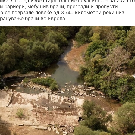
лика. Според извештајот Dam Removal Europe за 2025 го
и бариери, меѓу нив брани, прегради и пропусти.
о се поврзале повеќе од 3.740 километри реки низ
транување брани во Европа.