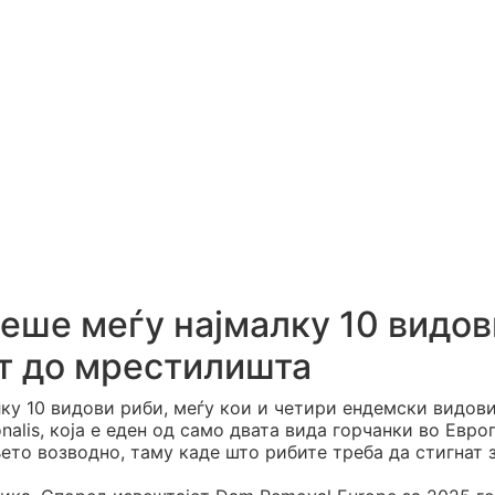
еше меѓу најмалку 10 видов
ат до мрестилишта
ку 10 видови риби, меѓу кои и четири ендемски видови
nalis, која е еден од само двата вида горчанки во Европ
то возводно, таму каде што рибите треба да стигнат 