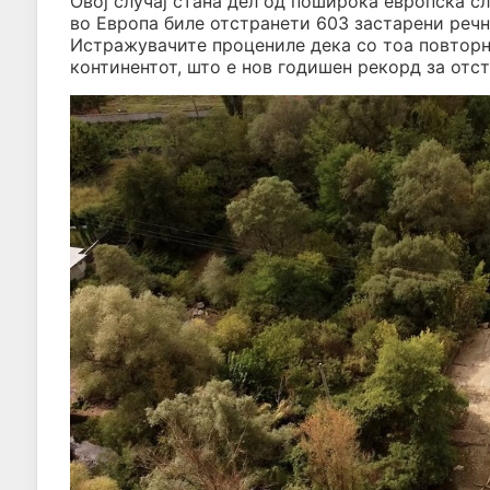
Овој случај стана дел од поширока европска с
во Европа биле отстранети 603 застарени речн
Истражувачите процениле дека со тоа повторн
континентот, што е нов годишен рекорд за отс