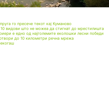
пруга го пресече текот кај Куманово
 10 видови што не можеа да стигнат до мрестилишта
риери е едно од најголемите еколошки лесни победи
 отвори до 10 километри речна мрежа
секогаш