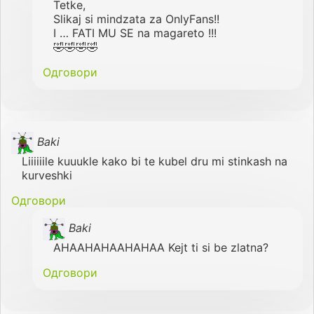
Tetke,
Slikaj si mindzata za OnlyFans!!
I … FATI MU SE na magareto !!!
🤣🤣🤣🤣
Одговори
Baki
Liiiiiile kuuukle kako bi te kubel dru mi stinkash na
kurveshki
Одговори
Baki
AHAAHAHAAHAHAA Kejt ti si be zlatna?
Одговори