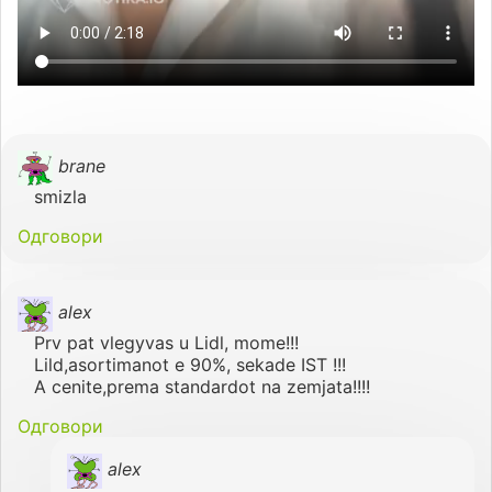
brane
smizla
Одговори
alex
Prv pat vlegyvas u Lidl, mome!!!
Lild,asortimanot e 90%, sekade IST !!!
A cenite,prema standardot na zemjata!!!!
Одговори
alex