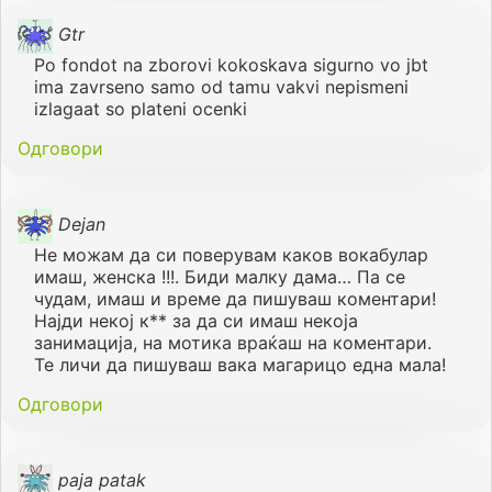
Gtr
Po fondot na zborovi kokoskava sigurno vo jbt
ima zavrseno samo od tamu vakvi nepismeni
izlagaat so plateni ocenki
Одговори
Dejan
Не можам да си поверувам каков вокабулар
имаш, женска !!!. Биди малку дама… Па се
чудам, имаш и време да пишуваш коментари!
Најди некој к** за да си имаш некоја
занимација, на мотика враќаш на коментари.
Те личи да пишуваш вака магарицо една мала!
Одговори
paja patak