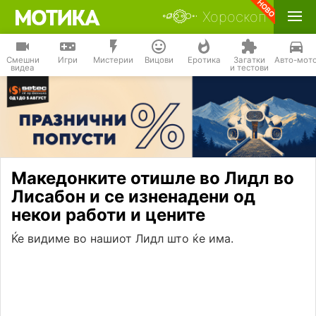
Хороскоп
Смешни
Игри
Мистерии
Вицови
Еротика
Загатки
Авто-мот
видеа
и тестови
Македонките отишле во Лидл во
Лисабон и се изненадени од
некои работи и цените
Ќе видиме во нашиот Лидл што ќе има.