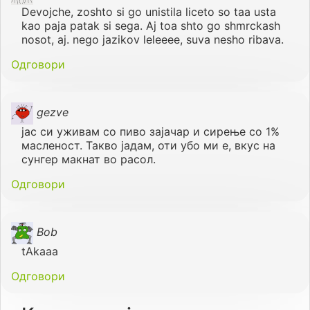
Devojche, zoshto si go unistila liceto so taa usta
kao paja patak si sega. Aj toa shto go shmrckash
nosot, aj. nego jazikov leleeee, suva nesho ribava.
Одговори
gezve
јас си уживам со пиво зајачар и сирење со 1%
масленост. Такво јадам, оти убо ми е, вкус на
сунгер макнат во расол.
Одговори
Bob
tAkaaa
Одговори