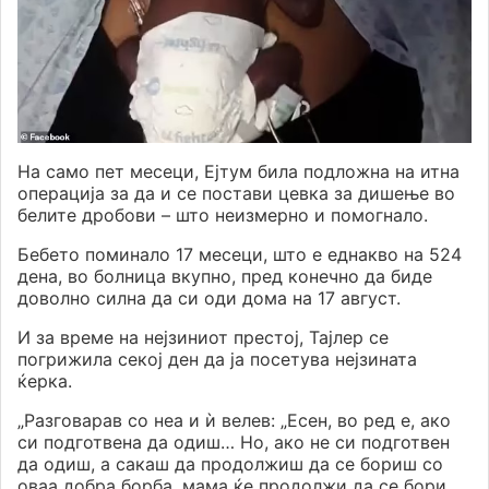
На само пет месеци, Ејтум била подложна на итна
операција за да и се постави цевка за дишење во
белите дробови – што неизмерно и помогнало.
Бебето поминало 17 месеци, што е еднакво на 524
дена, во болница вкупно, пред конечно да биде
доволно силна да си оди дома на 17 август.
И за време на нејзиниот престој, Тајлер се
погрижила секој ден да ја посетува нејзината
ќерка.
„Разговарав со неа и ѝ велев: „Есен, во ред е, ако
си подготвена да одиш… Но, ако не си подготвен
да одиш, а сакаш да продолжиш да се бориш со
оваа добра борба, мама ќе продолжи да се бори