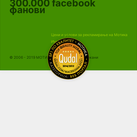
300.000
facebook
фанови
Цени и услови за рекламирање на Мотика
Импресум
© 2006 - 2019 МОТИКА, Сите права се задржани