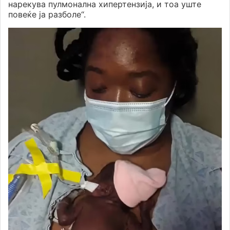
нарекува пулмонална хипертензија, и тоа уште
повеќе ја разболе“.