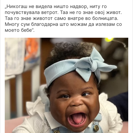
„Никогаш не видела ништо надвор, ниту го
почувствувала ветрот. Таа не го знае овој живот.
Таа го знае животот само внатре во болницата.
Многу сум благодарна што можам да излезам со
моето бебе“.