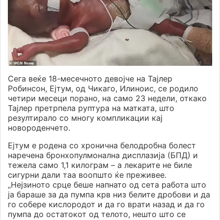
Сега веќе 18-месечното девојче на Тајлер
Робинсон, Ејтум, од Чикаго, Илиноис, се родило
четири месеци порано, на само 23 недели, откако
Тајлер претрпела руптура на матката, што
резултирало со многу компликации кај
новороденчето.
Ејтум е родена со хронична белодробна болест
наречена бронхопулмонална дисплазија (БПД) и
тежела само 1,1 килограм – а лекарите не биле
сигурни дали таа воопшто ќе преживее.
„Нејзиното срце беше напнато од сета работа што
ја бараше за да пумпа крв низ белите дробови и да
го собере кислородот и да го врати назад и да го
пумпа до остатокот од телото, нешто што се