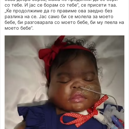
со тебе. И јас се борам со тебе“, се присети таа.
„Ќе продолжиме да го правиме ова заедно без
разлика на се. Јас само би се молела за моето
бебе, би разговарала со моето бебе, би му пеела на
моето бебе“.