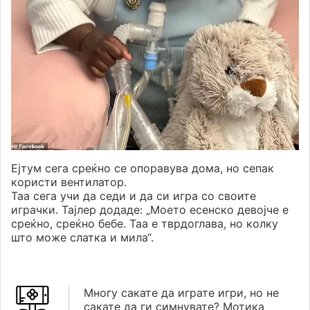
Ејтум сега среќно се опоравува дома, но сепак
користи вентилатор.
Таа сега учи да седи и да си игра со своите
играчки. Тајлер додаде: „Моето есенско девојче е
среќно, среќно бебе. Таа е тврдоглава, но колку
што може слатка и мила“.
Многу сакате да играте игри, но не
сакате да ги симнувате? Мотика