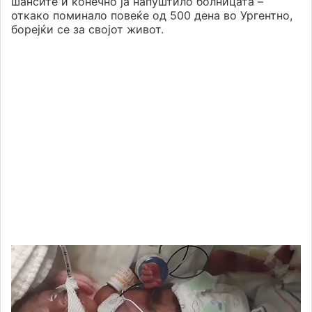
шансите и конечно ја напуштило болницата –
откако поминало повеќе од 500 дена во Ургентно,
борејќи се за својот живот.