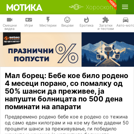
Хороскоп
Смешни
Игри
Мистерии
Вицови
Еротика
Загатки
Авто-мот
видеа
и тестови
Мал борец: Бебе кое било родено
4 месеци порано, со помалку од
50% шанси да преживее, ја
напушти болницата по 500 дена
поминати на апарати
Предвремено родено бебе кое е родено со тежина
од само еден килограм и на кое му биле дадени 50
проценти шанси за преживување, ги победило