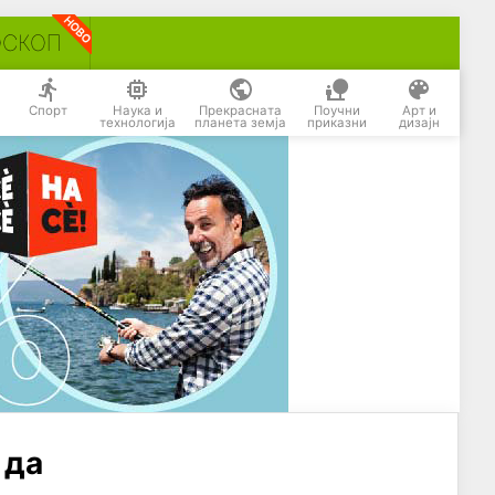
ОСКОП
Спорт
Наука и
Прекрасната
Поучни
Арт и
технологија
планета земја
приказни
дизајн
 да