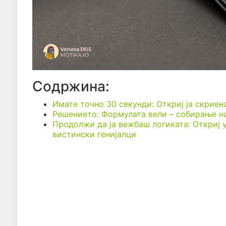
Содржина:
Имате точно 30 секунди: Откриј ја скриен
Решението: Формулата вели – собирање на
Продолжи да ја вежбаш логиката: Откриј
вистински генијалци