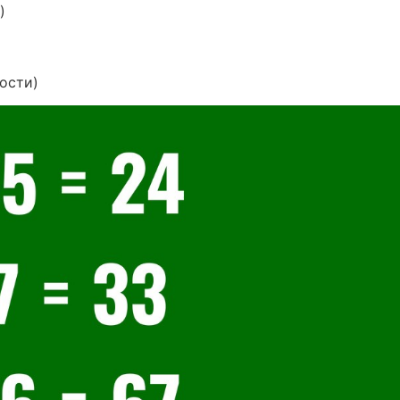
)
ности)