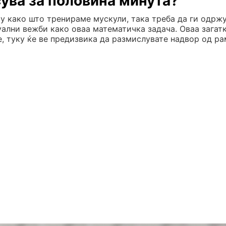
сува за половина минута?
му како што тренираме мускули, така треба да ги одрж
ални вежби како оваа математичка задача. Оваа загат
, туку ќе ве предизвика да размислувате надвор од ра