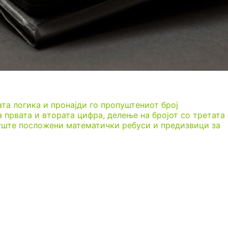
ата логика и пронајди го пропуштениот број
 првата и втората цифра, делење на бројот со третата
 уште посложени математички ребуси и предизвици за