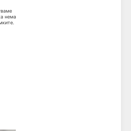
уваме
ка нема
мките.