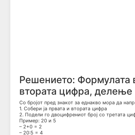
Решението: Формулата в
втората цифра, делење 
Со бројот пред знакот за еднакво мора да нап
1. Собери ја првата и втората цифра
2. Подели го двоцифрениот број со третата ци
Пример: 20 и 5
– 2+0 = 2
– 20:5 = 4