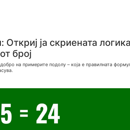
 Откриј ја скриената логика
от број
 добро на примерите подолу – која е правилната форму
асува.