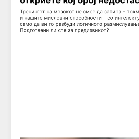
откриете кој број недоста
Тренингот на мозокот не смее да запира – ток
и нашите мисловни способности – со интелекту
само да ви го разбуди логичното размислување
Подготвени ли сте за предизвикот?