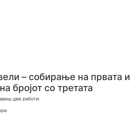
ели – собирање на првата и
на бројот со третата
равиш две работи:
фра