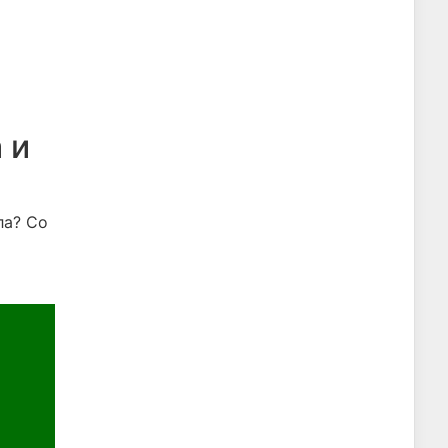
 и
ла? Со