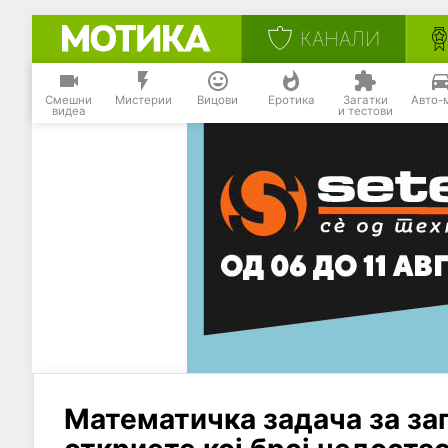
КАНАЛИ
Смешни
Мистерии
Вицови
Еротика
Загатки
Авто-
видеа
и тестови
Математичка задача за за