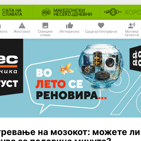
САЛА НА
МАКЕДОНСКИ
ХОР
СЛАВАТА
НЕСЕКОЈДНЕВНИ
мото
Жестоко!
Смешни
Интересно
Срцезатоплувачи
Мотика
слики
таленти
гревање на мозокот: можете ли