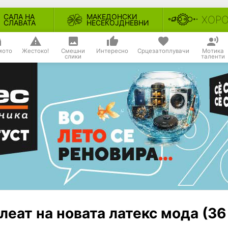
САЛА НА
МАКЕДОНСКИ
ХОР
СЛАВАТА
НЕСЕКОЈДНЕВНИ
мото
Жестоко!
Смешни
Интересно
Срцезатоплувачи
Мотика
слики
таленти
еат на новата латекс мода (36