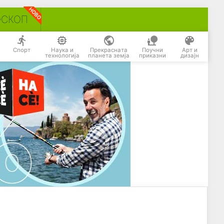
ОСКОП
Спорт
Наука и
Прекрасната
Поучни
Арт и
технологија
планета земја
приказни
дизајн