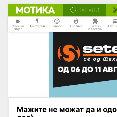
КАНАЛИ
Смешни
Мистерии
Вицови
Еротика
Загатки
Авто-
видеа
и тестови
Мажите не можат да и одол