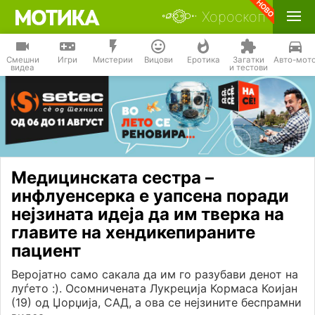
Хороскоп
Смешни
Игри
Мистерии
Вицови
Еротика
Загатки
Авто-мот
видеа
и тестови
Медицинската сестра –
инфлуенсерка е уапсена поради
нејзината идеја да им тверка на
главите на хендикепираните
пациент
Веројатно само сакала да им го разубави денот на
луѓето :). Осомничената Лукреција Кормаса Коијан
(19) од Џорџија, САД, а ова се нејзините беспрамни