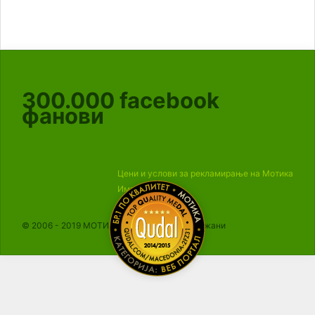
300.000
facebook
фанови
Цени и услови за рекламирање на Мотика
Импресум
© 2006 - 2019 МОТИКА, Сите права се задржани