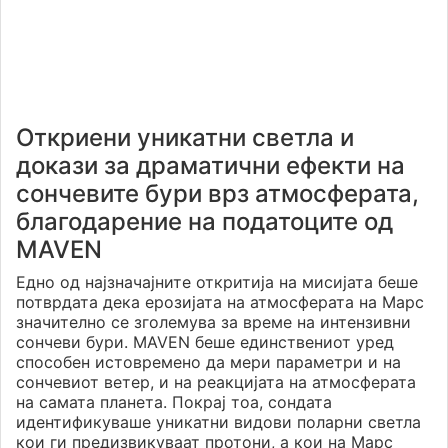
Откриени уникатни светла и
докази за драматични ефекти на
сончевите бури врз атмосферата,
благодарение на податоците од
MAVEN
Едно од најзначајните откритија на мисијата беше
потврдата дека ерозијата на атмосферата на Марс
значително се зголемува за време на интензивни
сончеви бури. MAVEN беше единствениот уред
способен истовремено да мери параметри и на
сончевиот ветер, и на реакцијата на атмосферата
на самата планета. Покрај тоа, сондата
идентификуваше уникатни видови поларни светла
кои ги предизвикуваат протони, а кои на Марс