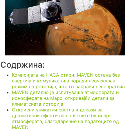
Содржина:
Комисијата на НАСА откри: MAVEN остана без
енергија и комуникација поради неочекуван
режим на ротација, што го направи неповратлив
MAVEN детално ја испитуваше атмосферата и
ионосферата на Марс, откривајќи детали за
климатската историја
Откриени уникатни светла и докази за
драматични ефекти на сончевите бури врз
атмосферата, благодарение на податоците од
MAVEN