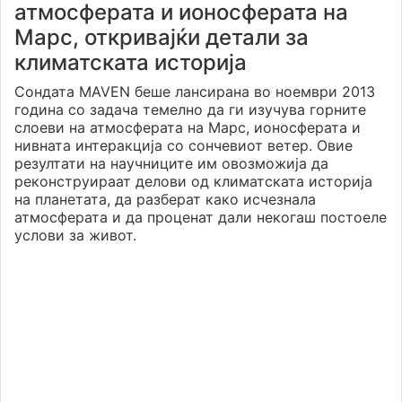
атмосферата и ионосферата на
Марс, откривајќи детали за
климатската историја
Сондата MAVEN беше лансирана во ноември 2013
година со задача темелно да ги изучува горните
слоеви на атмосферата на Марс, ионосферата и
нивната интеракција со сончевиот ветер. Овие
резултати на научниците им овозможија да
реконструираат делови од климатската историја
на планетата, да разберат како исчезнала
атмосферата и да проценат дали некогаш постоеле
услови за живот.