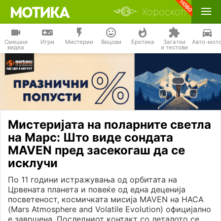
Хороскоп
Смешни
Игри
Мистерии
Вицови
Еротика
Загатки
Авто-мот
видеа
и тестови
Мистеријата на поларните светла
на Марс: Што виде сондата
MAVEN пред засекогаш да се
исклучи
По 11 години истражувања од орбитата на
Црвената планета и повеќе од една деценија
посветеност, космичката мисија MAVEN на НАСА
(Mars Atmosphere and Volatile Evolution) официјално
е завршена. Последниот контакт со леталото се