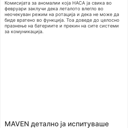
Комисијата за аномалии која НАСА ја свика во
февруари заклучи дека леталото влегло во
неочекуван режим на ротација и дека не може да
биде вратено во функција. Тоа доведе до целосно
празнење на батериите и прекин на сите системи
за комуникација.
MAVEN детално ја испитуваше