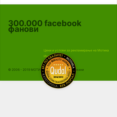
300.000
facebook
фанови
Цени и услови за рекламирање на Мотика
Импресум
© 2006 - 2019 МОТИКА, Сите права се задржани