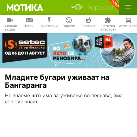
Хороскоп
Смешни
Игри
Мистерии
Вицови
Еротика
Загатки
Авто-мот
видеа
и тестови
Младите бугари уживаат на
Бангаранга
Не знаеме што има за уживање во песнава, ама
ете тие знаат.