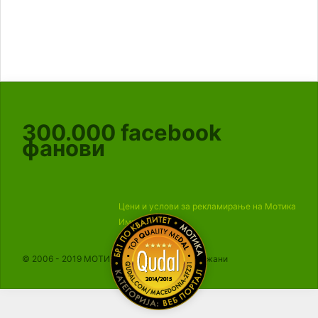
300.000
facebook
фанови
Цени и услови за рекламирање на Мотика
Импресум
© 2006 - 2019 МОТИКА, Сите права се задржани