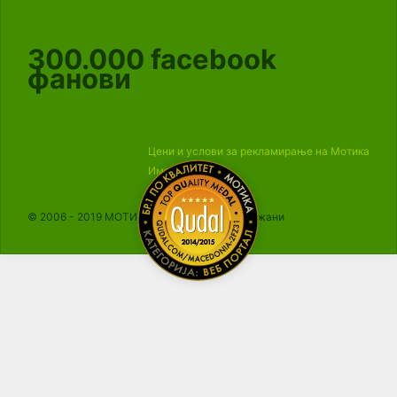
300.000
facebook
фанови
Цени и услови за рекламирање на Мотика
Импресум
© 2006 - 2019 МОТИКА, Сите права се задржани