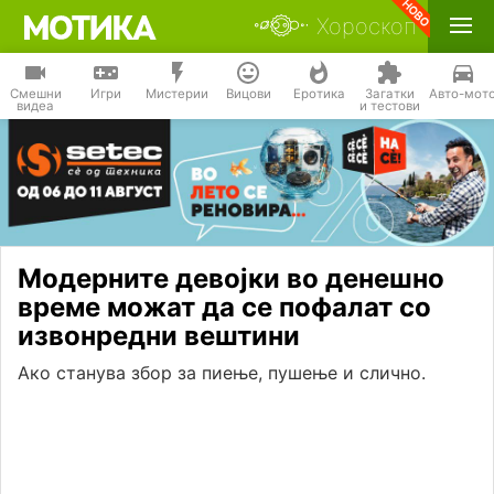
Хороскоп
Смешни
Игри
Мистерии
Вицови
Еротика
Загатки
Авто-мот
видеа
и тестови
Модерните девојки во денешно
време можат да се пофалат со
извонредни вештини
Ако станува збор за пиење, пушење и слично.