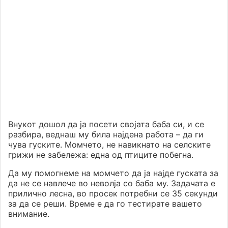
Внукот дошол да ја посети својата баба си, и се
разбира, веднаш му била најдена работа – да ги
чува гуските. Момчето, не навикнато на селските
грижи не забележа: една од птиците побегна.
Да му помогнеме на момчето да ја најде гуската за
да не се навлече во неволја со баба му. Задачата е
прилично лесна, во просек потребни се 35 секунди
за да се реши. Време е да го тестирате вашето
внимание.