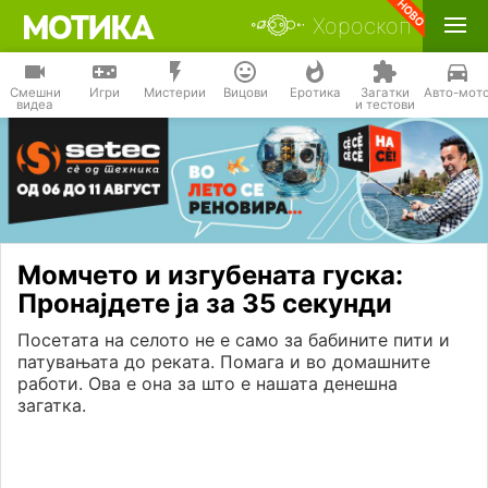
Хороскоп
Смешни
Игри
Мистерии
Вицови
Еротика
Загатки
Авто-мот
видеа
и тестови
Момчето и изгубената гуска:
Пронајдете ја за 35 секунди
Посетата на селото не е само за бабините пити и
патувањата до реката. Помага и во домашните
работи. Ова е она за што е нашата денешна
загатка.