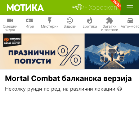
Хороскоп
Смешни
Игри
Мистерии
Вицови
Еротика
Загатки
Авто-мот
видеа
и тестови
Mortal Combat балканска верзија
Неколку рунди по ред, на различни локации 😄