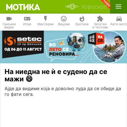
Хороскоп
Смешни
Игри
Мистерии
Вицови
Еротика
Загатки
Авто-мот
видеа
и тестови
На ниедна не ѝ е судено да се
мажи 😄
Ајде да видиме која е доволно луда да се обиде да
го фати сега.