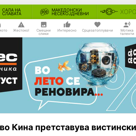
САЛА НА
МАКЕДОНСКИ
ХОР
СЛАВАТА
НЕСЕКОЈДНЕВНИ
мото
Жестоко!
Смешни
Интересно
Срцезатоплувачи
Мотика
слики
таленти
 во Кина претставува вистинск