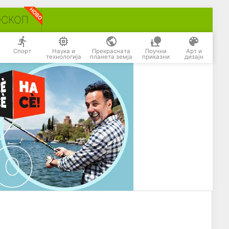
ОСКОП
Спорт
Наука и
Прекрасната
Поучни
Арт и
технологија
планета земја
приказни
дизајн
и