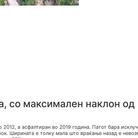
а, со максимален наклон од
о 2012, а асфалтиран во 2019 година. Патот бара исклу
иок. Ширината е толку мала што враќање назад е нево