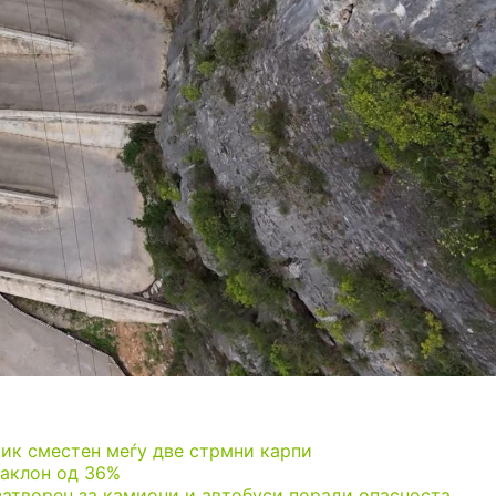
ик сместен меѓу две стрмни карпи
наклон од 36%
 затворен за камиони и автобуси поради опасноста