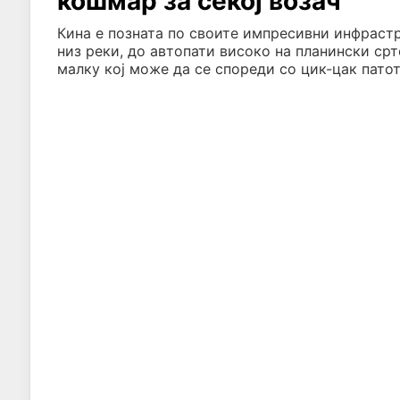
кошмар за секој возач
Кина е позната по своите импресивни инфраст
низ реки, до автопати високо на планински срт
малку кој може да се спореди со цик-цак пато