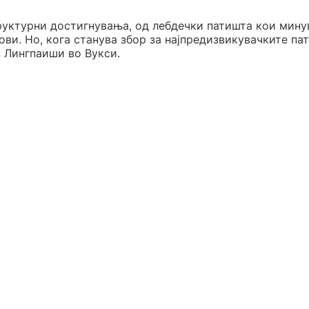
руктурни достигнувања, од лебдечки патишта кои мину
ови. Но, кога станува збор за најпредизвикувачките па
т Лингпаиши во Вукси.