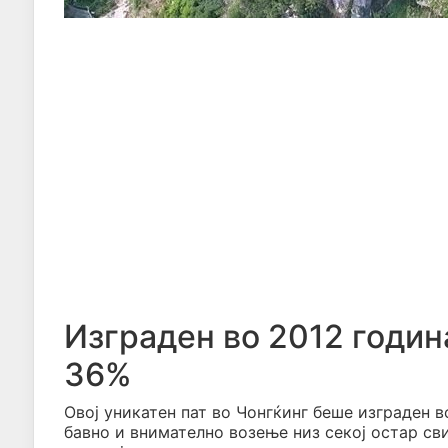
Изграден во 2012 годин
36%
Овој уникатен пат во Чонгќинг беше изграден в
бавно и внимателно возење низ секој остар св