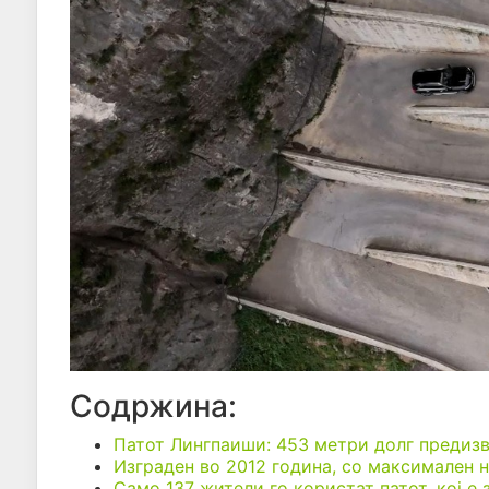
Содржина:
Патот Лингпаиши: 453 метри долг предизв
Изграден во 2012 година, со максимален 
Само 137 жители го користат патот, кој е