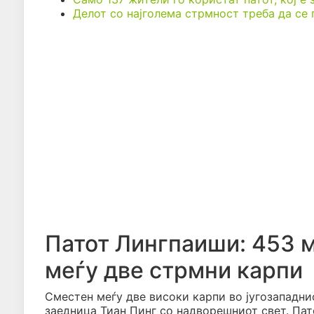
Делот со најголема стрмност треба да се
Патот Лингпаиши: 453 
меѓу две стрмни карпи
Сместен меѓу две високи карпи во југозападнио
заедница Тиан Пинг со надворешниот свет. Пат