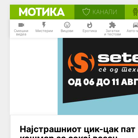
КАНАЛИ
Смешни
Мистерии
Вицови
Еротика
Загатки
Авто-
видеа
и тестови
Најстрашниот цик-цак пат