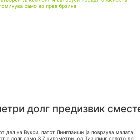
 поминува само во прва брзина
метри долг предизвик смест
т дел на Вукси, патот Лингпаиши ја поврзува малата
от е долг само 3,7 километри, од Тианпинг селото до