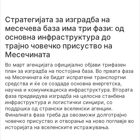
Стратегијата за изградба на
месечева база има три фази: од
основна инфраструктура до
трајно човечко присуство на
Месечината
Во март агенцијата официјално објави трифазен
план за изградба на постојана база. Во првата фаза
на Месечината ќе бидат испратени транспортни
средства и ќе се создаде основна енергетска,
научна и комуникациска инфраструктура. Втората
фаза предвидува изградба на целосна станбена
инфраструктура и логистички синџири, со
поддршка од странски вселенски агенции.
Финалната фаза треба да овозможи долготрајно
човечко присуство и отворање на ново поглавје во
историјата на вселенските истражувања.