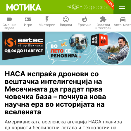
Хороскоп
Смешни
Игри
Мистерии
Вицови
Еротика
Загатки
Авто-мот
видеа
и тестови
НАСА испраќа дронови со
вештачка интелигенција на
Месечината да градат прва
човечка база – почнува нова
научна ера во историјата на
вселената
Американската вселенска агенција НАСА планира
да користи беспилотни летала и технологии на