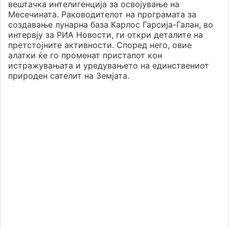
вештачка интелигенција за освојување на
Месечината. Раководителот на програмата за
создавање лунарна база Карлос Гарсија-Галан, во
интервју за РИА Новости, ги откри деталите на
претстојните активности. Според него, овие
алатки ќе го променат пристапот кон
истражувањата и уредувањето на единствениот
природен сателит на Земјата.