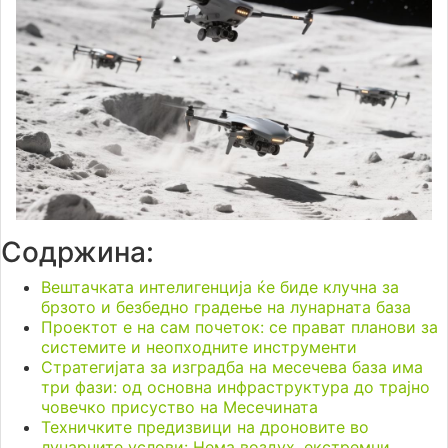
Содржина:
Вештачката интелигенција ќе биде клучна за
брзото и безбедно градење на лунарната база
Проектот е на сам почеток: се прават планови за
системите и неопходните инструменти
Стратегијата за изградба на месечева база има
три фази: од основна инфраструктура до трајно
човечко присуство на Месечината
Техничките предизвици на дроновите во
лунарните услови: Нема воздух, екстремни