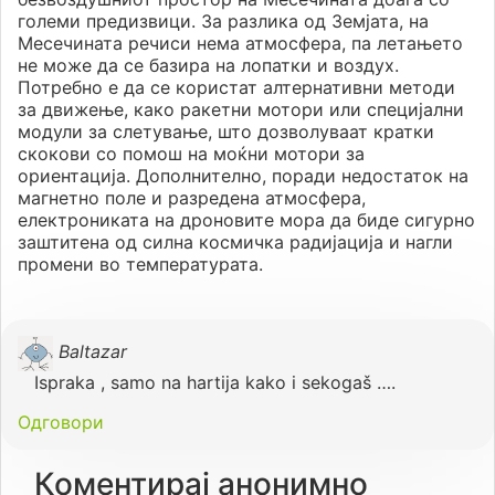
големи предизвици. За разлика од Земјата, на
Месечината речиси нема атмосфера, па летањето
не може да се базира на лопатки и воздух.
Потребно е да се користат алтернативни методи
за движење, како ракетни мотори или специјални
модули за слетување, што дозволуваат кратки
скокови со помош на моќни мотори за
ориентација. Дополнително, поради недостаток на
магнетно поле и разредена атмосфера,
електрониката на дроновите мора да биде сигурно
заштитена од силна космичка радијација и нагли
промени во температурата.
Baltazar
Ispraka , samo na hartija kako i sekogaš ….
Одговори
Коментирај анонимно