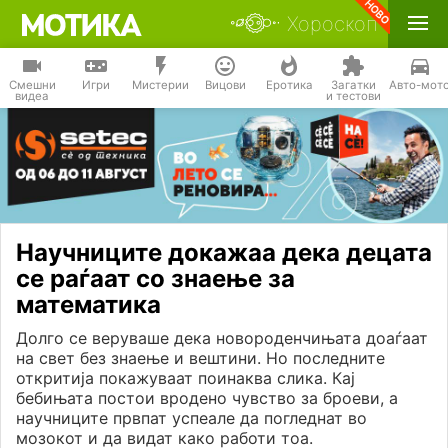
Хороскоп
Смешни
Игри
Мистерии
Вицови
Еротика
Загатки
Авто-мот
видеа
и тестови
Научниците докажаа дека децата
се раѓаат со знаење за
математика
Долго се веруваше дека новороденчињата доаѓаат
на свет без знаење и вештини. Но последните
откритија покажуваат поинаква слика. Кај
бебињата постои вродено чувство за броеви, а
научниците првпат успеале да погледнат во
мозокот и да видат како работи тоа.