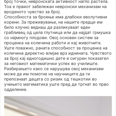
број точки, невронската активност нагло растела.
Тоа е првиот забележан невронски механизам на
вроденото чувство за број.
Способноста за броење има длабоки еволутивни
корени. За преживување, на нашите предци им
било клучно веднаш да разликуваат еден
грабливец од цела глутница или да најдат грмушка
со најмногу плодови. Овој основен систем за
проценка на количина работи и кај животните.
Уште поважно, раната способност за проценка на
количина директно влијае врз иднината. Чувството
за број кај едногодишно дете е сигурен показател
за неговиот математички успех во училиште.
Разбирањето како се нарушува овој механизам
може да им помогне на научниците да ги
препознаат децата со ризик од тешкотии во
учењето математика уште пред да тргнат во прво
одделение.