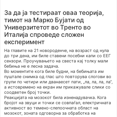
За да ја тестираат оваа теорија,
тимот на Марко Бујати од
Универзитетот во Тренто во
Италија спроведе сложен
експеримент
На главите на 21 новороденче, на возраст од нула
до три дена, им биле ставени посебни капи со ЕЕГ
сензори. Проучувањето на свеста кај толку мали
бебиња не е лесна задача.
Во моментите кога биле будни, на бебињата им
пуштале снимка од глас што повторува слогови во
групи по четири или дванаесет пати, „ла, ла, ла, ла“,
а истовремено на екран им прикажувале слики со
соодветен број точки.
Реакцијата на мозокот била изненадувачка. Кога
бројот на звуци и точки се совпаѓал, електричната
активност во темено-слепоочната област на
мозокот, зоната одговорна за обработка на