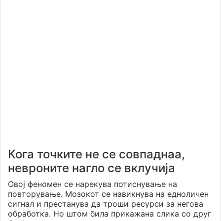
Кога точките не се совпаднаа,
невроните нагло се вклучија
Овој феномен се нарекува потиснување на
повторување. Мозокот се навикнува на едноличен
сигнал и престанува да троши ресурси за негова
обработка. Но штом била прикажана слика со друг