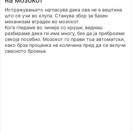
на мозокот
Истражувањето нагласува дека ова не е вештина
што се учи во клупа. Станува збор за базен
механизам вграден во мозокот.
Кога гледаме во чинија со круши, веднаш
разбираме дека ги има многу, без да ја преброиме
секоја посебно. Мозокот го прави тоа автоматски,
како брза проценка на количина пред да се вклучи
свесното броење.