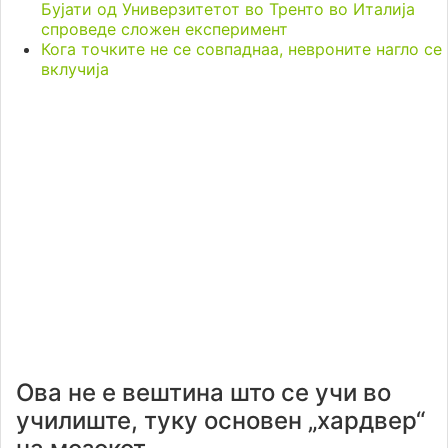
Бујати од Универзитетот во Тренто во Италија
спроведе сложен експеримент
Кога точките не се совпаднаа, невроните нагло се
вклучија
Ова не е вештина што се учи во
училиште, туку основен „хардвер“