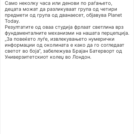
Само неколку часа или денови по раѓањето,
децата можат да разликуваат група од четири
предмети од група од дванаесет, објавува Planet
Today.
Резултатите од оваа студија фрлаат светлина врз
фундаменталните механизми на нашата перцепција.
„За повеќето луѓе, извлекувањето нумерички
информации од околината е како да го согледаат
светот во боја“, забележува Брајан Батерворт од
Универзитетскиот колеџ во Лондон.