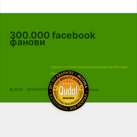
300.000
facebook
фанови
Цени и услови за рекламирање на Мотика
Импресум
© 2006 - 2019 МОТИКА, Сите права се задржани