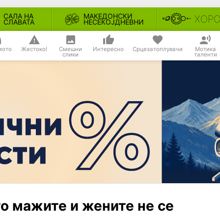
САЛА НА
МАКЕДОНСКИ
ХОР
СЛАВАТА
НЕСЕКОЈДНЕВНИ
мото
Жестоко!
Смешни
Интересно
Срцезатоплувачи
Мотика
слики
таленти
то мажите и жените не се