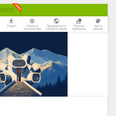
ОСКОП
Спорт
Наука и
Прекрасната
Поучни
Арт и
технологија
планета земја
приказни
дизајн