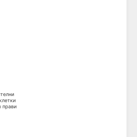
ителни
клетки
и прави