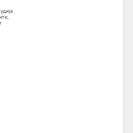
удија
ите,
т