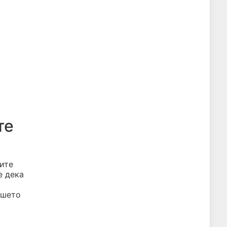
те
ите
е дека
ашето