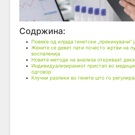
Содржина:
Повеќе од илјада генетски „прекинувачи“ 
Жените се девет пати почесто жртви на л
воспаленија
Новите методи на анализа откриваат дека
Индивидуализираниот пристап во медицин
одговор
Клучни разлики во гените што го регулир