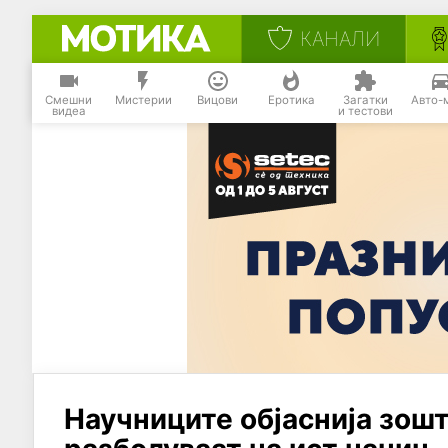
КАНАЛИ
Смешни
Мистерии
Вицови
Еротика
Загатки
Авто-
видеа
и тестови
Научниците објаснија зош