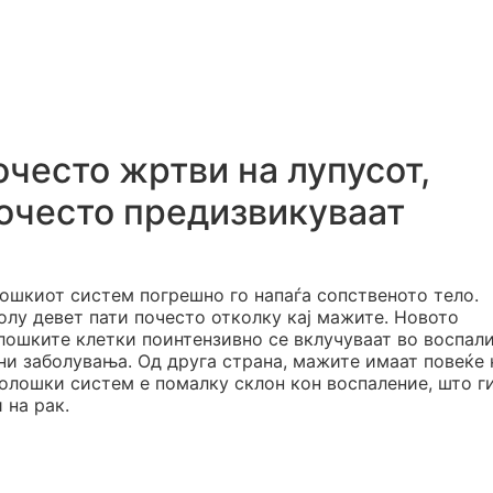
очесто жртви на лупусот,
очесто предизвикуваат
ошкиот систем погрешно го напаѓа сопственото тело.
колу девет пати почесто отколку кај мажите. Новото
ошките клетки поинтензивно се вклучуваат во воспал
ни заболувања. Од друга страна, мажите имаат повеќе 
нолошки систем е помалку склон кон воспаление, што г
 на рак.