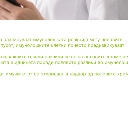
ја разликуваат имунолошката реакција меѓу половите
упусот, имунолошките клетки почесто предизвикуваат
 најважните генски разлики не се на половите хромозо
ата е иднината поради половите разлики во имуноло
аат имунитетот се откриваат и надвор од половите хр