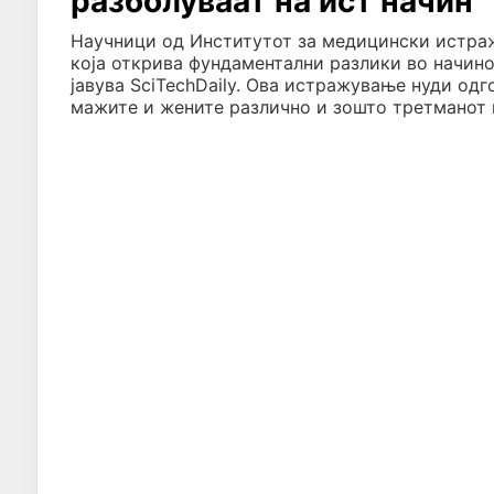
разболуваат на ист начин
Научници од Институтот за медицински истраж
која открива фундаментални разлики во начино
јавува SciTechDaily. Ова истражување нуди од
мажите и жените различно и зошто третманот 