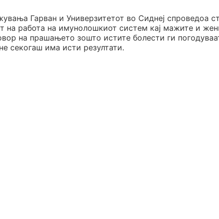
увања Гарван и Универзитетот во Сиднеј спроведоа ст
т на работа на имунолошкиот систем кај мажите и жен
говор на прашањето зошто истите болести ги погодуваа
не секогаш има исти резултати.