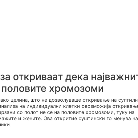
за откриваат дека најважни
а половите хромозоми
како целина, што не дозволуваше откривање на суптилн
 анализа на индивидуални клетки овозможија откривањ
врзани со полот не се на половите хромозоми, туку на
мажите и жените. Ова откритие суштински го менува н
лики.