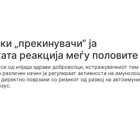
ки „прекинувачи“ ја
ата реакција меѓу половите
иси од илјада здрави доброволци, истражувачкиот тим
на различен начин ја регулираат активноста на имуноло
е директно поврзани со ризикот од развој на автоимуни
зус.