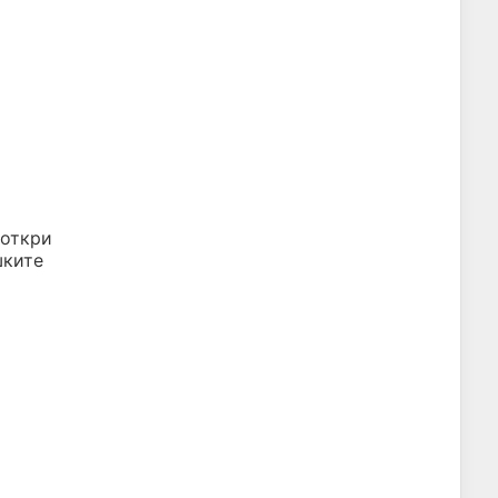
 откри
шките