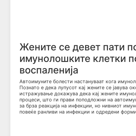
Жените се девет пати п
имунолошките клетки п
воспаленија
Автоимуните болести настануваат кога имунол
Познато е дека лупусот кај жените се јавува о
истражување докажува дека кај жените имунол
процеси, што ги прави поподложни на автоиму
за брза реакција на инфекции, но нивниот иму
повеќе ранливи на инфекции и одредени форми