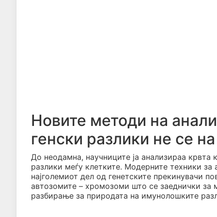
Новите методи на анали
генски разлики не се н
До неодамна, научниците ја анализираа крвта 
разлики меѓу клетките. Модерните техники за
најголемиот дел од генетските прекинувачи по
автозомите – хромозоми што се заеднички за 
разбирање за природата на имунолошките раз