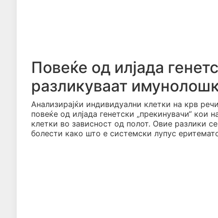
Повеќе од илјада генетс
разликуваат имунолошк
Анализирајќи индивидуални клетки на крв реч
повеќе од илјада генетски „прекинувачи“ кои 
клетки во зависност од полот. Овие разлики с
болести како што е системски лупус еритемато