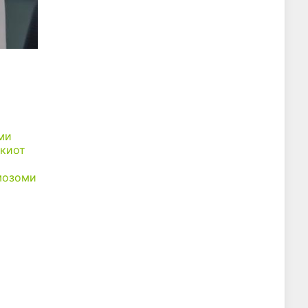
ми
шкиот
омозоми