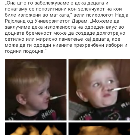
„Она што го забележуваме е дека децата и
понатаму се попозитивни кон зеленчукот на кои
биле изложени во матката,“ вели психологот Надја
Рајсланд од Универзитетот Дарам. „Можеме да
заклучиме дека изложеноста на одреден вкус во
доцната бременост може да создаде долготрајно
сетилно или мирисно паметење кај децата, кое
може да ги одреди нивните прехранбени избори и
години подоцна.“