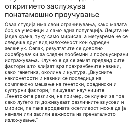
откритието заслужува
понатамошно проучување
Оваа студија има свои ограничувања, како малата
бројка учесници и само една популација. Децата не
јадеа храна, туку само мирисаа, а меѓувреме не се
следеше друг вид изложеност кон одреден
зеленчук. Сепак, резултатите се доволно
охрабрувачки за следни пообемни и пофокусирани
истражувања. Клучно е да се земат предвид сите
фактори што влијаат врз прехранбените навики,
како генетика, околина и култура. „Вкусните
наклонетости и навики се последица на
комплексно мешање на генетски, средински и
културни фактори,“ пишуваат научниците.
„Генетските разлики, на пример, се клучни за тоа
како луѓето ги доживуваат различните вкусови и
мириси, па така вродената осетливост може да ја
намали или засили важноста на пренаталното
изложување.“