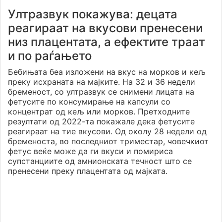
Ултразвук покажува: децата
реагираат на вкусови пренесени
низ плацентата, а ефектите траат
и по раѓањето
Бебињата беа изложени на вкус на морков и кељ
преку исхраната на мајките. На 32 и 36 недели
бременост, со ултразвук се снимени лицата на
фетусите по консумирање на капсули со
концентрат од кељ или морков. Претходните
резултати од 2022-та покажале дека фетусите
реагираат на тие вкусови. Од околу 28 недели од
бременоста, во последниот триместар, човечкиот
фетус веќе може да ги вкуси и помириса
супстанциите од амнионската течност што се
пренесени преку плацентата од мајката.