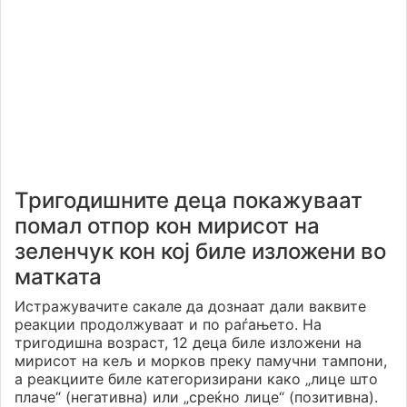
Тригодишните деца покажуваат
помал отпор кон мирисот на
зеленчук кон кој биле изложени во
матката
Истражувачите сакале да дознаат дали ваквите
реакции продолжуваат и по раѓањето. На
тригодишна возраст, 12 деца биле изложени на
мирисот на кељ и морков преку памучни тампони,
а реакциите биле категоризирани како „лице што
плаче“ (негативна) или „среќно лице“ (позитивна).