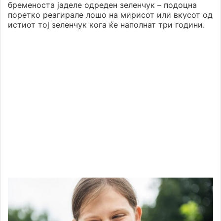
бременоста јаделе одреден зеленчук – подоцна
поретко реагирале лошо на мирисот или вкусот од
истиот тој зеленчук кога ќе наполнат три години.