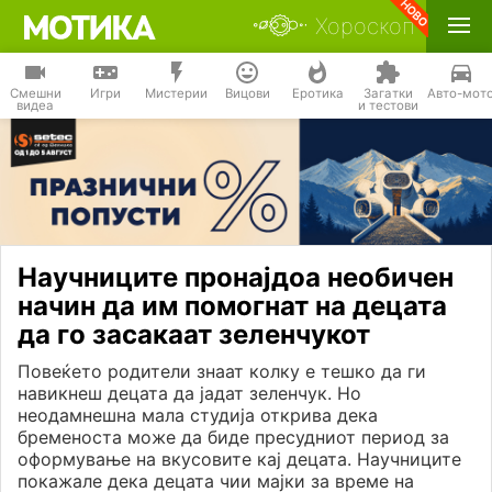
Хороскоп
Смешни
Игри
Мистерии
Вицови
Еротика
Загатки
Авто-мот
видеа
и тестови
Научниците пронајдоа необичен
начин да им помогнат на децата
да го засакаат зеленчукот
Повеќето родители знаат колку е тешко да ги
навикнеш децата да јадат зеленчук. Но
неодамнешна мала студија открива дека
бременоста може да биде пресудниот период за
оформување на вкусовите кај децата. Научниците
покажале дека децата чии мајки за време на