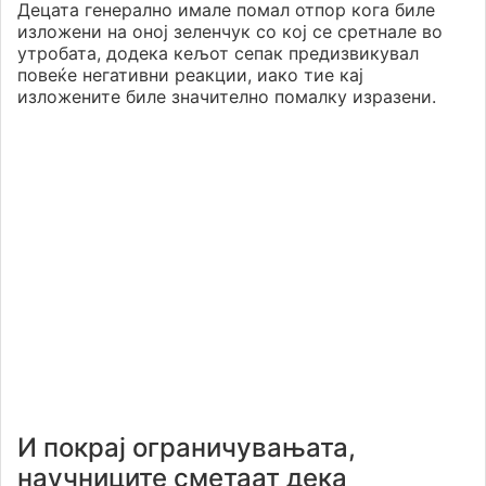
Децата генерално имале помал отпор кога биле
изложени на оној зеленчук со кој се сретнале во
утробата, додека кељот сепак предизвикувал
повеќе негативни реакции, иако тие кај
изложените биле значително помалку изразени.
И покрај ограничувањата,
научниците сметаат дека