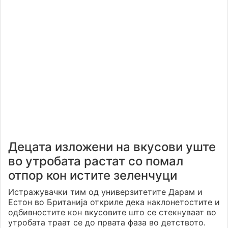
Децата изложени на вкусови уште
во утробата растат со помал
отпор кон истите зеленчуци
Истражувачки тим од универзитетите Дарам и
Естон во Британија откриле дека наклонетостите и
одбивностите кон вкусовите што се стекнуваат во
утробата траат се до првата фаза во детството.