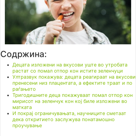
Содржина:
Децата изложени на вкусови уште во утробата
растат со помал отпор кон истите зеленчуци
Ултразвук покажува: децата реагираат на вкусови
пренесени низ плацентата, а ефектите траат и по
раѓањето
Тригодишните деца покажуваат помал отпор кон
мирисот на зеленчук кон кој биле изложени во
матката
И покрај ограничувањата, научниците сметаат
дека откритието заслужува понатамошно
проучување