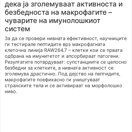
дека ја зголемуваат активноста и
безбедноста на макрофагите –
чуварите на имунолошкиот
систем
За да се провери нивната ефективност, научниците
ги тестирале пептидите врз макрофагната
клеточна линија RAW264.7 – клетки кои се првата
одбрана на имунитетот и апсорбираат патогени.
Резултатите потврдуваат: супстанциите се целосно
безбедни за клетките, а нивната активност се
зголемува драстично. Под дејство на пептидите,
макрофагите поефикасно ги уништуваат
странските тела и се активираат на морфолошко
ниво.