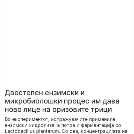
Двостепен ензимски и
микробиолошки процес им дава
ново лице на оризовите трици
Во експериментот, истражувачите примениле
ензимски хидролиза, а потоа и ферментација со
Lactobacillus plantarum. Со ова, концентрацијата на