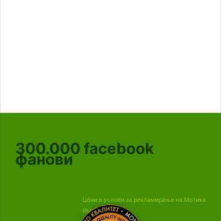
300.000
facebook
фанови
Цени и услови за рекламирање на Мотика
Импресум