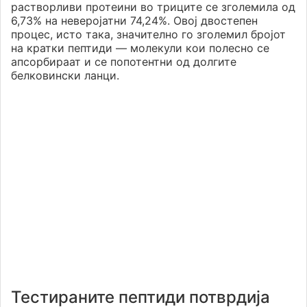
растворливи протеини во триците се зголемила од
6,73% на неверојатни 74,24%. Овој двостепен
процес, исто така, значително го зголемил бројот
на кратки пептиди — молекули кои полесно се
апсорбираат и се попотентни од долгите
белковински ланци.
Тестираните пептиди потврдија