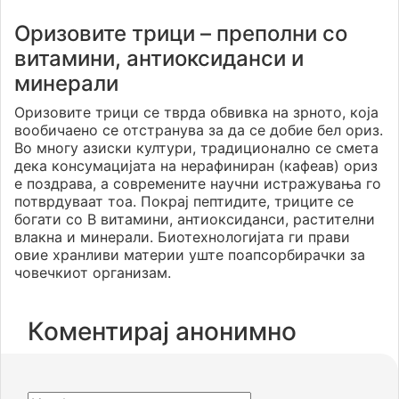
Оризовите трици – преполни со
витамини, антиоксиданси и
минерали
Оризовите трици се тврда обвивка на зрното, која
вообичаено се отстранува за да се добие бел ориз.
Во многу азиски култури, традиционално се смета
дека консумацијата на нерафиниран (кафеав) ориз
е поздрава, а современите научни истражувања го
потврдуваат тоа. Покрај пептидите, триците се
богати со B витамини, антиоксиданси, растителни
влакна и минерали. Биотехнологијата ги прави
овие хранливи материи уште поапсорбирачки за
човечкиот организам.
Коментирај анонимно