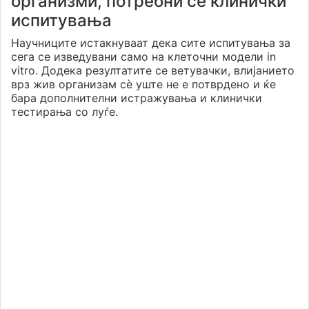
организми, потребни се клинички
испитувања
Научниците истакнуваат дека сите испитувања за
сега се изведувани само на клеточни модели in
vitro. Додека резултатите се ветувачки, влијанието
врз жив организам сè уште не е потврдено и ќе
бара дополнителни истражувања и клинички
тестирања со луѓе.