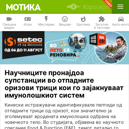
Хороскоп
Смешни
Игри
Мистерии
Вицови
Еротика
Загатки
Авто-мот
видеа
и тестови
Научниците пронајдоа
супстанции во отпадните
оризови трици кои го зајакнуваат
имунолошкиот систем
Кинески истражувачи идентификувале пептиди од
отпадните трици од оризот, кои значително ја
зголемуваат вродената имунолошка одбрана на
човечкото тело. Во студијата, објавена во научното
списание Food & Function (F&F), тимот детално го