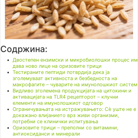
Содржина:
Двостепен ензимски и микробиолошки процес им
дава ново лице на оризовите трици
Тестираните пептиди потврдија дека ја
зголемуваат активноста и безбедноста на
макрофагите – чуварите на имунолошкиот систем
Видливо зголемена продукцијата на цитокини и
активацијата на TLR4 рецепторот – клучни
елементи на имунолошкиот одговор
Ограничувањата на истражувањето: Сè уште не е
докажано влијанието врз живи организми,
потребни се клинички испитувања
Оризовите трици – преполни со витамини,
антиоксиданси и минерали