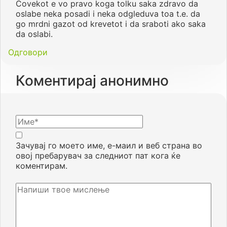
Covekot e vo pravo koga tolku saka zdravo da
oslabe neka posadi i neka odgleduva toa t.e. da
go mrdni gazot od krevetot i da sraboti ako saka
da oslabi.
Одговори
Коментирај анонимно
Зачувај го моето име, е-маил и веб страна во
овој пребарувач за следниот пат кога ќе
коментирам.