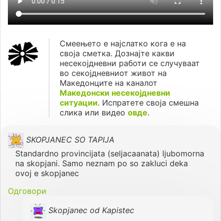
Смеењето е најслатко кога е на
своја сметка. Дознајте какви
несекојдневни работи се случуваат
во секојдневниот живот на
Македонците на каналот
Македонски несекојдневни
ситуации
. Испратете своја смешна
слика или видео
овде
.
SKOPJANEC SO TAPIJA
Standardno provincijata (seljacaanata) ljubomorna
na skopjani. Samo neznam po so zakluci deka
ovoj e skopjanec
Одговори
Skopjanec od Kapistec