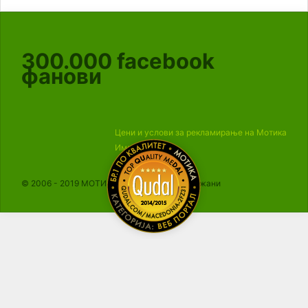
300.000
facebook
фанови
Цени и услови за рекламирање на Мотика
Импресум
© 2006 - 2019 МОТИКА, Сите права се задржани