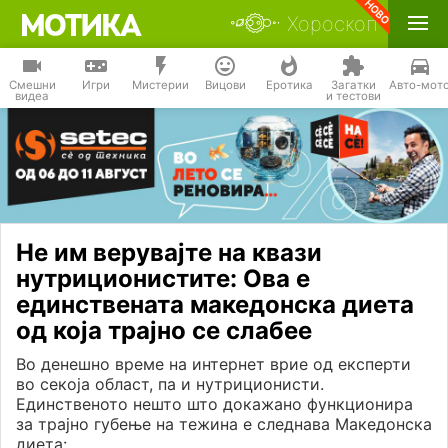
Хороскоп
Смешни
Игри
Мистерии
Вицови
Еротика
Загатки
Авто-мот
видеа
и тестови
Не им верувајте на квази
нутриционистите: Ова е
единствената македонска диета
од која трајно се слабее
Во денешно време на интернет врие од експерти
во секоја област, па и нутриционисти.
Единственото нешто што докажано функционира
за трајно губење на тежина е следнава Македонска
диета: