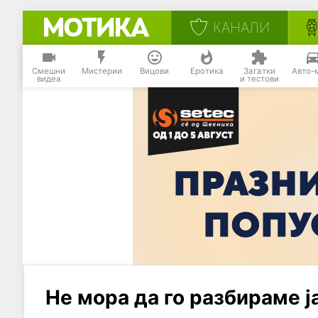
КАНАЛИ
Смешни
Мистерии
Вицови
Еротика
Загатки
Авто-
видеа
и тестови
Не мора да го разбираме ја