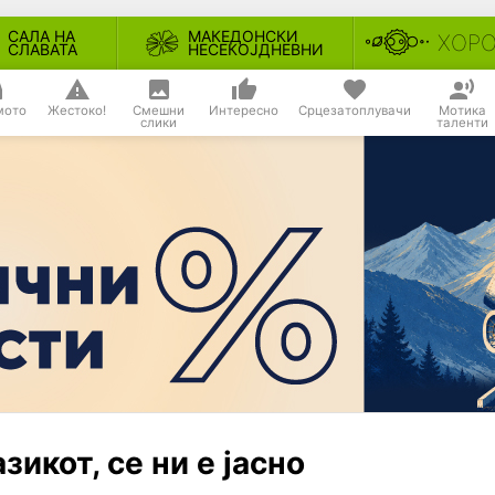
САЛА НА
МАКЕДОНСКИ
ХОР
СЛАВАТА
НЕСЕКОЈДНЕВНИ
мото
Жестоко!
Смешни
Интересно
Срцезатоплувачи
Мотика
слики
таленти
зикот, се ни е јасно