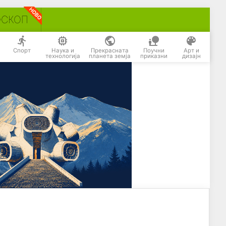
ОСКОП
Спорт
Наука и
Прекрасната
Поучни
Арт и
технологија
планета земја
приказни
дизајн