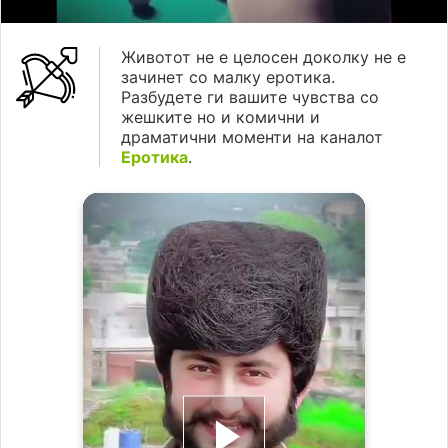
Животот не е целосен доколку не е
зачинет со малку еротика.
Разбудете ги вашите чувства со
жешките но и комични и
драматични моменти на каналот
Еротика
.