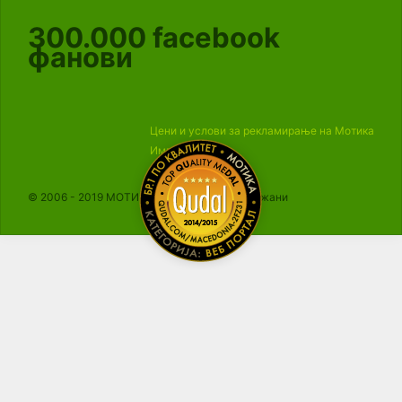
300.000
facebook
фанови
Цени и услови за рекламирање на Мотика
Импресум
© 2006 - 2019 МОТИКА, Сите права се задржани