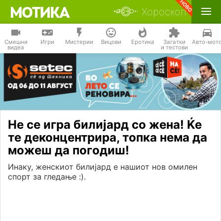
Хороскоп
Смешни
Игри
Мистерии
Вицови
Еротика
Загатки
Авто-мот
видеа
и тестови
Не се игра билијард со жена! Ќе
те деконцентрира, топка нема да
можеш да погодиш!
Инаку, женскиот билијард е нашиот нов омилен
спорт за гледање :).