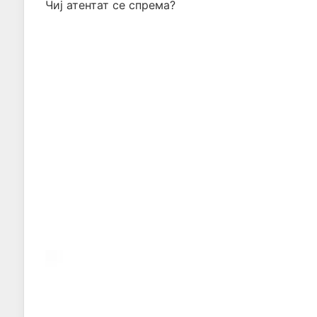
Чиј атентат се спрема?