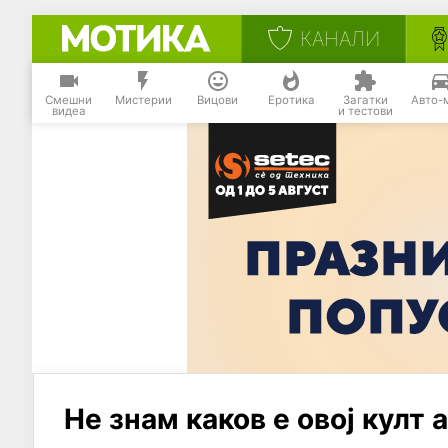
КАНАЛИ
Смешни
Мистерии
Вицови
Еротика
Загатки
Авто-
видеа
и тестови
Не знам каков е овој култ