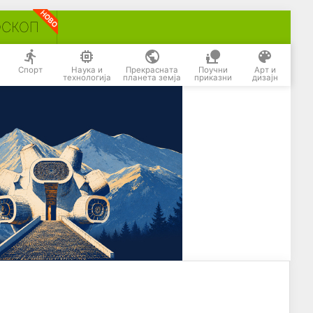
ОСКОП
Спорт
Наука и
Прекрасната
Поучни
Арт и
технологија
планета земја
приказни
дизајн