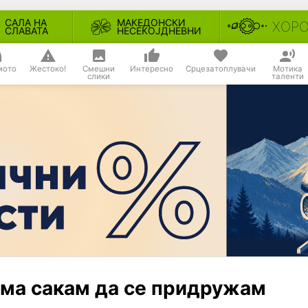
САЛА НА
МАКЕДОНСКИ
ХОР
СЛАВАТА
НЕСЕКОЈДНЕВНИ
мото
Жестоко!
Смешни
Интересно
Срцезатоплувачи
Мотика
слики
таленти
 ама сакам да се придружам