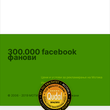
300.000
facebook
фанови
Цени и услови за рекламирање на Мотика
Импресум
© 2006 - 2019 МОТИКА, Сите права се задржани