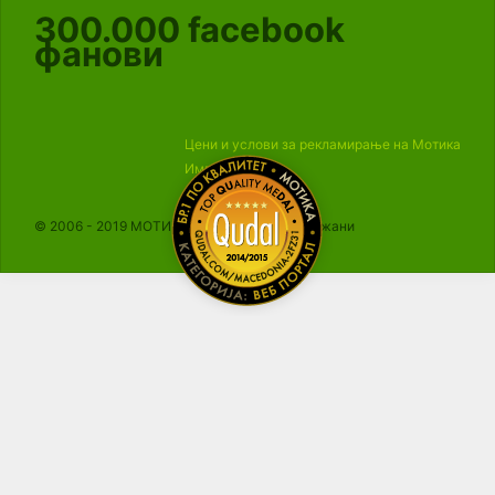
300.000
facebook
фанови
Цени и услови за рекламирање на Мотика
Импресум
© 2006 - 2019 МОТИКА, Сите права се задржани