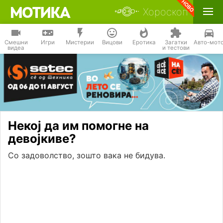
Хороскоп
Смешни
Игри
Мистерии
Вицови
Еротика
Загатки
Авто-мот
видеа
и тестови
Некој да им помогне на
девојкиве?
Со задоволство, зошто вака не бидува.