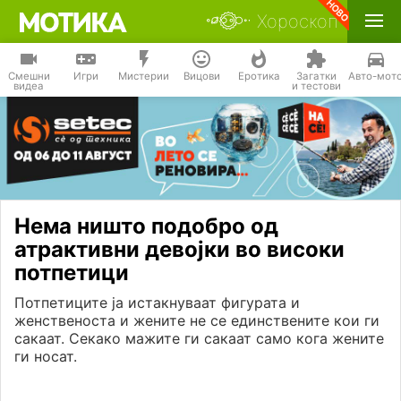
Хороскоп
Смешни
Игри
Мистерии
Вицови
Еротика
Загатки
Авто-мот
видеа
и тестови
Нема ништо подобро од
атрактивни девојки во високи
потпетици
Потпетиците ја истакнуваат фигурата и
женственоста и жените не се единствените кои ги
сакаат. Секако мажите ги сакаат само кога жените
ги носат.