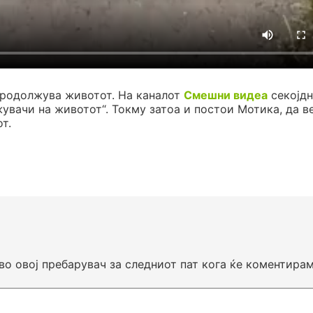
продолжува животот. На каналот
Смешни видеа
секојдн
жувачи на животот“. Токму затоа и постои Мотика, да в
т.
 во овој пребарувач за следниот пат кога ќе коментирам