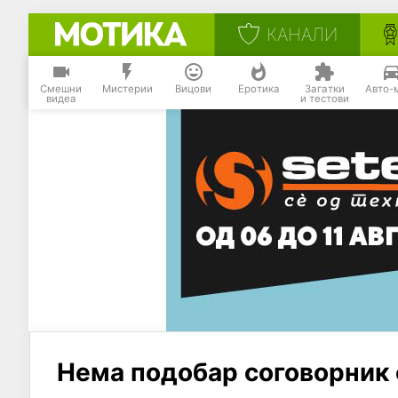
КАНАЛИ
Смешни
Мистерии
Вицови
Еротика
Загатки
Авто-
видеа
и тестови
Нема подобар соговорник 