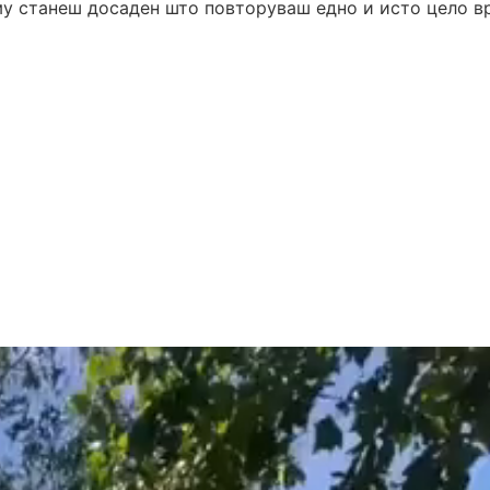
му станеш досаден што повторуваш едно и исто цело в