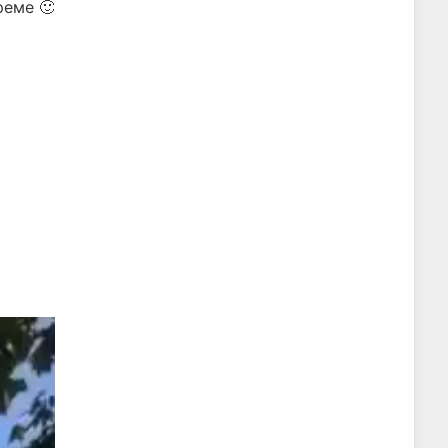
реме 🙂