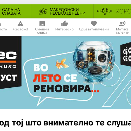
САЛА НА
МАКЕДОНСКИ
ХОР
СЛАВАТА
НЕСЕКОЈДНЕВНИ
мото
Жестоко!
Смешни
Интересно
Срцезатоплувачи
Мотика
слики
таленти
од тој што внимателно те слуш