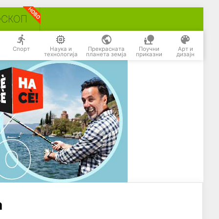
ОСКОП
Спорт
Наука и
Прекрасната
Поучни
Арт и
технологија
планета земја
приказни
дизајн
а