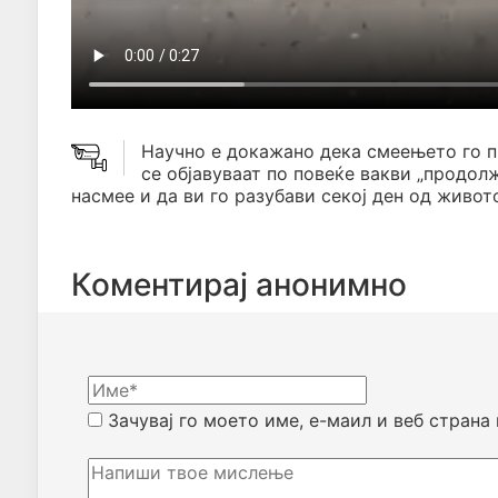
Научно е докажано дека смеењето го 
се објавуваат по повеќе вакви „продол
насмее и да ви го разубави секој ден од живото
Коментирај анонимно
Зачувај го моето име, е-маил и веб страна