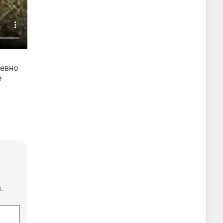
евно
е
.