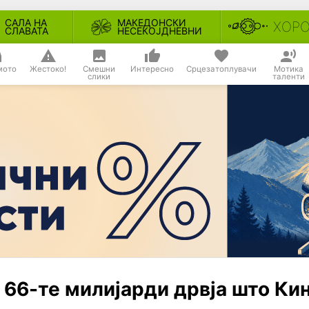
САЛА НА
МАКЕДОНСКИ
ХОР
СЛАВАТА
НЕСЕКОЈДНЕВНИ
мото
Жестоко!
Смешни
Интересно
Срцезатоплувачи
Мотика
слики
таленти
 66-те милијарди дрвја што Ки