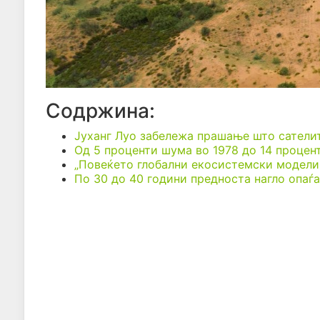
Содржина:
Јуханг Луо забележа прашање што сателит
Од 5 проценти шума во 1978 до 14 процен
„Повеќето глобални екосистемски модели 
По 30 до 40 години предноста нагло опаѓа