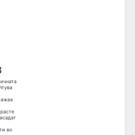
3
вичната
лтува
кажаа
 расте
засадат
ти во