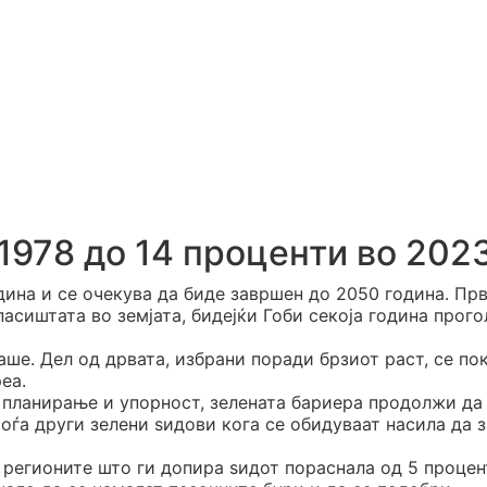
1978 до 14 проценти во 202
дина и се очекува да биде завршен до 2050 година. Пр
асиштата во земјата, бидејќи Гоби секоја година прого
аше. Дел од дрвата, избрани поради брзиот раст, се по
еа.
 планирање и упорност, зелената бариера продолжи да
оѓа други зелени ѕидови кога се обидуваат насила да 
 регионите што ги допира ѕидот пораснала од 5 процен