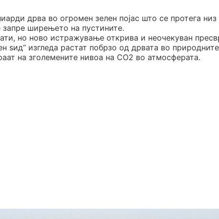
иарди дрва во огромен зелен појас што се протега низ
е запре ширењето на пустините.
ати, но ново истражување открива и неочекуван пресв
ен ѕид“ изгледа растат побрзо од дрвата во природнит
аат на зголемените нивоа на CO2 во атмосферата.