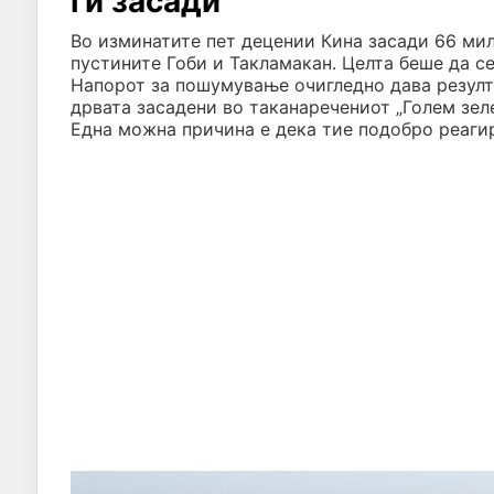
ги засади
Во изминатите пет децении Кина засади 66 мил
пустините Гоби и Такламакан. Целта беше да с
Напорот за пошумување очигледно дава резулт
дрвата засадени во таканаречениот „Голем зел
Една можна причина е дека тие подобро реагир