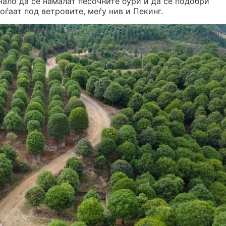
нало да се намалат песочните бури и да се подобри
оѓаат под ветровите, меѓу нив и Пекинг.