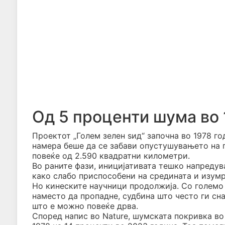
Од 5 проценти шума во 
Проектот „Голем зелен ѕид“ започна во 1978 го
намера беше да се забави опустушувањето на п
повеќе од 2.590 квадратни километри.
Во раните фази, иницијативата тешко напредув
како слабо приспособени на средината и изумр
Но кинеските научници продолжија. Со големо
наместо да пропадне, судбина што често ги сна
што е можно повеќе дрва.
Според напис во Nature, шумската покривка во