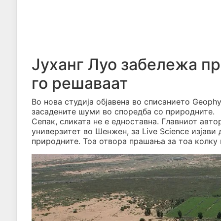
Јуханг Луо забележа п
го решаваат
Во нова студиjа обjавена во списанието Geophys
засадените шуми во споредба со природните.
Сепак, сликата не е едноставна. Главниот автор
универзитет во Шенжен, за Live Science изјави
природните. Тоа отвора прашања за тоа колку 