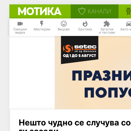
КАНАЛИ
Смешни
Мистерии
Вицови
Еротика
Загатки
Авто-
видеа
и тестови
Нешто чудно се случува со