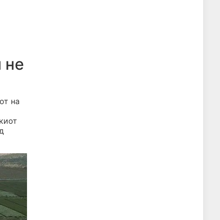
 не
от на
шкиот
д