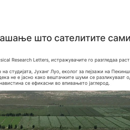
рашање што сателитите сами
ical Research Letters, истражувачите го разгледаа раст
 на студиjата, Јуханг Луо, еколог за пејзажи на Пекин
 дека не е јасно како вештачките шуми се разликуваат о
навистина се ефикасни во впивањето јаглерод.