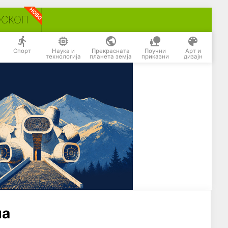
ОСКОП
Спорт
Наука и
Прекрасната
Поучни
Арт и
технологија
планета земја
приказни
дизајн
на