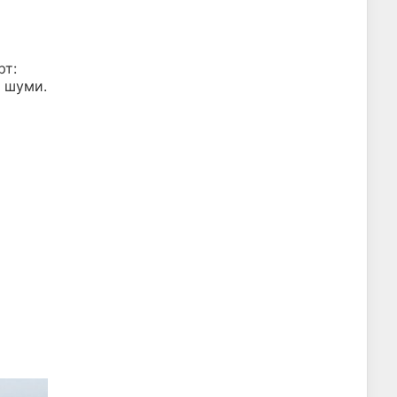
рт:
е шуми.