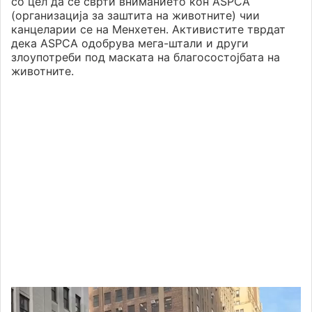
со цел да се сврти вниманието кон ASPCA
(организација за заштита на животните) чии
канцеларии се на Менхетен. Активистите тврдат
дека ASPCA одобрува мега-штали и други
злоупотреби под маската на благосостојбата на
животните.