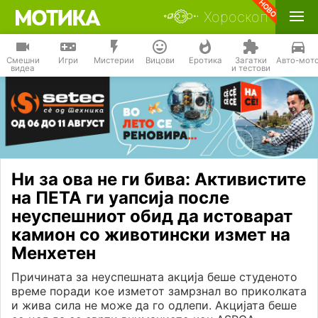
Хороскоп
Смешни
Игри
Мистерии
Вицови
Еротика
Загатки
Авто-мот
видеа
и тестови
Ни за ова не ги бива: Активистите
на ПЕТА ги уапсија после
неуспешниот обид да истоварат
камион со животински измет на
Менхетен
Причината за неуспешната акција беше студеното
време поради кое изметот замрзнал во приколката
и жива сила не може да го одлепи. Акцијата беше