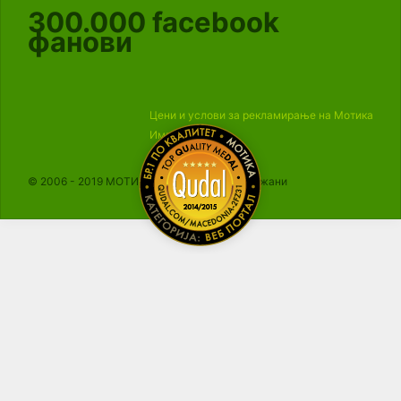
300.000
facebook
фанови
Цени и услови за рекламирање на Мотика
Импресум
© 2006 - 2019 МОТИКА, Сите права се задржани