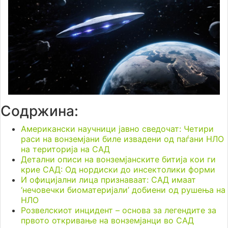
Содржина:
Американски научници јавно сведочат: Четири
раси на вонземјани биле извадени од паѓани НЛО
на територија на САД
Детални описи на вонземјанските битија кои ги
крие САД: Од нордиски до инсектолики форми
И официјални лица признаваат: САД имаат
‘нечовечки биоматеријали’ добиени од рушења на
НЛО
Розвелскиот инцидент – основа за легендите за
првото откривање на вонземјанци во САД