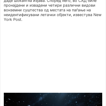
даде шокантна изјава. Според него, во САД биле
пронајдени и извадени четири различни видови
вонземни суштества од местата на паѓање на
неидентификувани летачки објекти, известува New
York Post.