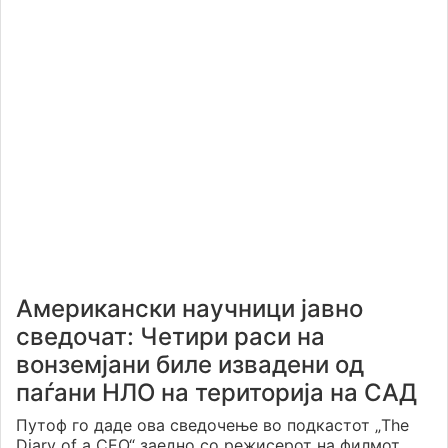
Американски научници јавно
сведочат: Четири раси на
вонземјани биле извадени од
паѓани НЛО на територија на САД
Путоф го даде ова сведочење во подкастот „The
Diary of a CEO“ заедно со режисерот на филмот