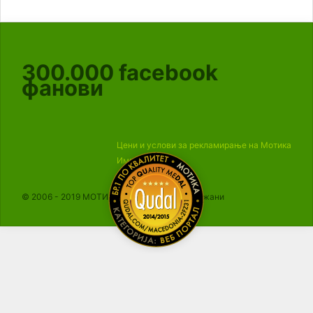
300.000
facebook
фанови
Цени и услови за рекламирање на Мотика
Импресум
© 2006 - 2019 МОТИКА, Сите права се задржани