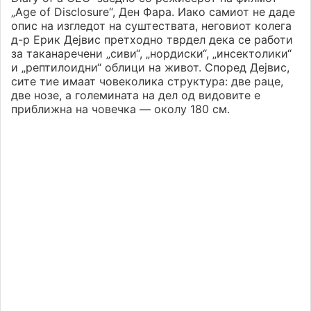
„Age of Disclosure“, Ден Фара. Иако самиот не даде
опис на изгледот на суштествата, неговиот колега
д-р Ерик Дејвис претходно тврдел дека се работи
за таканаречени „сиви“, „нордиски“, „инсектолики“
и „рептилоидни“ облици на живот. Според Дејвис,
сите тие имаат човеколика структура: две раце,
две нозе, а големината на дел од видовите е
приближна на човечка — околу 180 см.