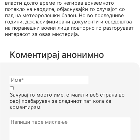
власти долго време го негираа вонземното
потекло на наодите, објаснувајќи го случајот со
пад на метеоролошки балон. Но во последниве
години, декласифицирани документи и сведоштва
на поранешни воени лица повторно го разгоруваат
интересот за оваа мистерија.
Коментирај анонимно
Зачувај го моето име, е-маил и веб страна во
овој пребарувач за следниот пат кога ќе
коментирам.