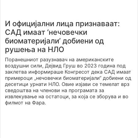
И официјални лица признаваат:
САД имаат ‘нечовечки
биоматеријали’ добиени од
рушења на НЛО
Поранешниот разузнавач на американските
воздушни сили, Дејвид Груш во 2023 година под
заклетва информираше Конгресот дека САД имаат
примероци „нечовечки биоматеријали“ добиени од
десетици урнати НЛО. Овие изјави се темелат врз
сведоштва на членови на програмата за
извлекување на остатоци, за која се зборува и во
филмот на Фара.