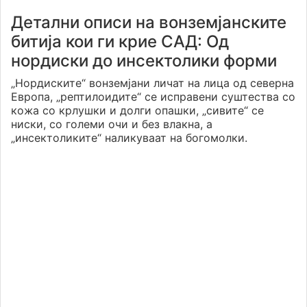
Детални описи на вонземјанските
битија кои ги крие САД: Од
нордиски до инсектолики форми
„Нордиските“ вонземјани личат на лица од северна
Европа, „рептилоидите“ се исправени суштества со
кожа со крлушки и долги опашки, „сивите“ се
ниски, со големи очи и без влакна, а
„инсектоликите“ наликуваат на богомолки.