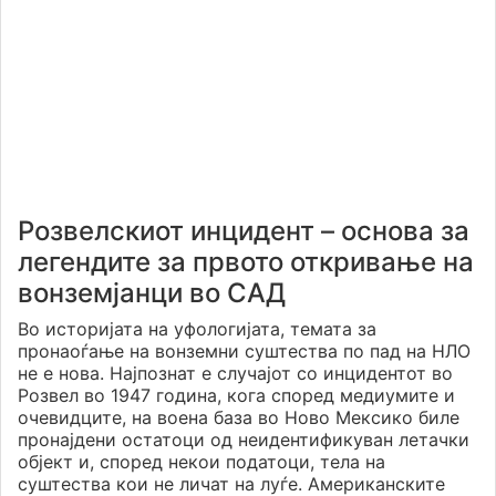
Розвелскиот инцидент – основа за
легендите за првото откривање на
вонземјанци во САД
Во историјата на уфологијата, темата за
пронаоѓање на вонземни суштества по пад на НЛО
не е нова. Најпознат е случајот со инцидентот во
Розвел во 1947 година, кога според медиумите и
очевидците, на воена база во Ново Мексико биле
пронајдени остатоци од неидентификуван летачки
објект и, според некои податоци, тела на
суштества кои не личат на луѓе. Американските