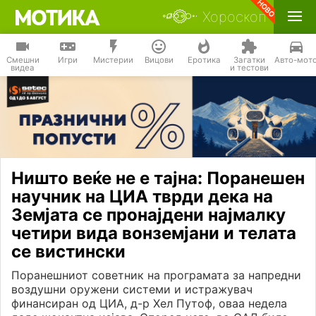
Хороскоп
Смешни
Игри
Мистерии
Вицови
Еротика
Загатки
Авто-мот
видеа
и тестови
Ништо веќе не е тајна: Поранешен
научник на ЦИА тврди дека на
Земјата се пронајдени најмалку
четири вида вонземјани и телата
се вистински
Поранешниот советник на програмата за напредни
воздушни оружени системи и истражувач
финансиран од ЦИА, д-р Хел Путоф, оваа недела