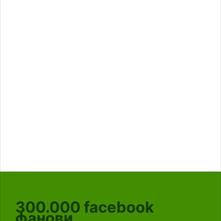
300.000
facebook
фанови