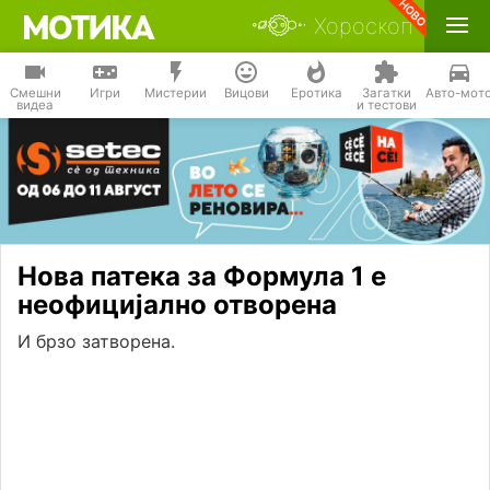
Хороскоп
Смешни
Игри
Мистерии
Вицови
Еротика
Загатки
Авто-мот
видеа
и тестови
Нова патека за Формула 1 е
неофицијално отворена
И брзо затворена.