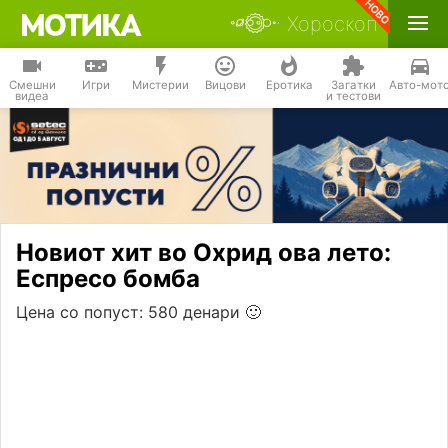
Хороскоп
Смешни
Игри
Мистерии
Вицови
Еротика
Загатки
Авто-мот
видеа
и тестови
Новиот хит во Охрид ова лето:
Еспресо бомба
Цена со попуст: 580 денари 🙂