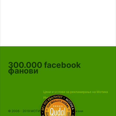
300.000
facebook
фанови
Цени и услови за рекламирање на Мотика
Импресум
© 2006 - 2019 МОТИКА, Сите права се задржани