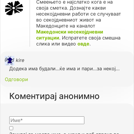
Смеењето е најслатко кога е на
своја сметка. Дознајте какви
несекојдневни работи се случуваат
во секојдневниот живот на
Македонците на каналот
Македонски несекојдневни
ситуации
. Испратете своја смешна
слика или видео
овде
.
kire
Додека има будали…ќе има и пари…за некој…
Одговори
Коментирај анонимно