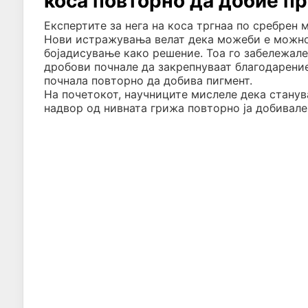
коса повторно да добие пр
Експертите за нега на коса тргнаа по сребрен 
Нови истражувања велат дека можеби е можно 
бојадисување како решение. Тоа го забележале
дробови почнале да закрепнуваат благодарение
почнала повторно да добива пигмент.
На почетокот, научниците мислеле дека станува
надвор од нивната грижа повторно ја добивале б