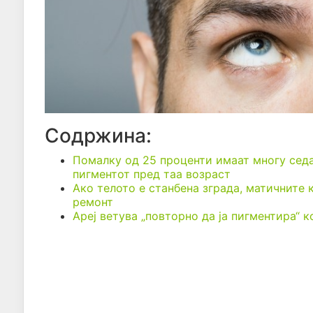
Содржина:
Помалку од 25 проценти имаат многу седа 
пигментот пред таа возраст
Ако телото е станбена зграда, матичните
ремонт
Ареј ветува „повторно да ја пигментира“ 