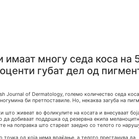
 имаат многу седа коса на 
роценти губат дел од пигмен
ish Journal of Dermatology, големо количество седа коса
ногумина би претпоставиле. Но, некаква загуба на пиг
и што живеат во фоликулите на косата и внесуваат бој
но да добиваат поддршка од резервна екипа меланоцит
ите на поправка што стареат заедно со телото го наруш
о точка од која нема враќање, а телото престанува да