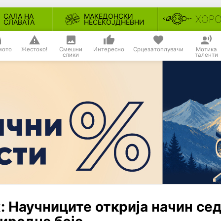
САЛА НА
МАКЕДОНСКИ
ХОР
СЛАВАТА
НЕСЕКОЈДНЕВНИ
мото
Жестоко!
Смешни
Интересно
Срцезатоплувачи
Мотика
слики
таленти
: Научниците открија начин се