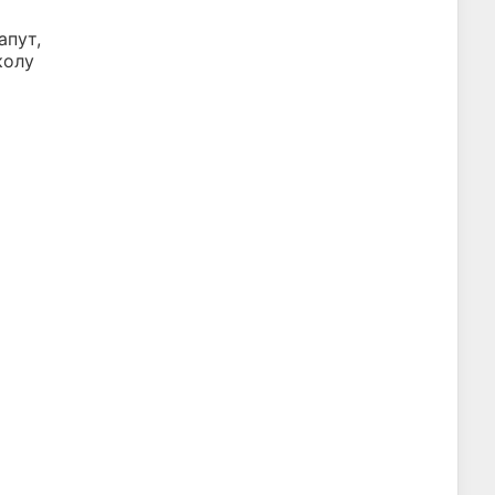
апут,
колу