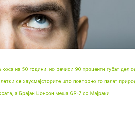
коса на 50 години, но речиси 90 проценти губат дел о
 клетки се хаусмајсторите што повторно го палат приро
косата, а Брајан Џонсон меша GR-7 со Мајраки