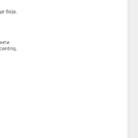
е боја.
енти
entriq.