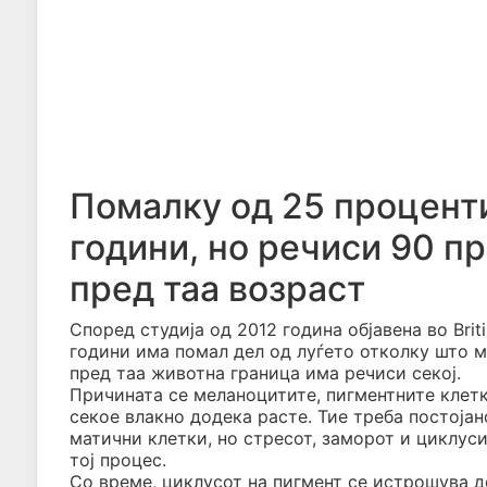
Помалку од 25 проценти
години, но речиси 90 п
пред таа возраст
Според студија од 2012 година објавена во Brit
години има помал дел од луѓето отколку што м
пред таа животна граница има речиси секој.
Причината се меланоцитите, пигментните клетк
секое влакно додека расте. Тие треба постоја
матични клетки, но стресот, заморот и циклус
тој процес.
Со време, циклусот на пигмент се истрошува д