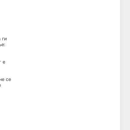
 ги
ње:
т е
не се
е