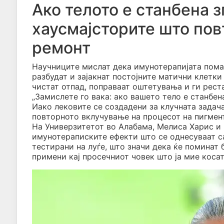
Ако телото е станбена з
хаусмајсторите што пов
ремонт
Научниците мислат дека имунотерапијата помаг
разбудат и зајакнат постојните матични клетки
чистат отпад, поправаат оштетувања и ги рест
„Замислете го вака: ако вашето тело е станбен
Иако лековите се создадени за клучната задача
повторното вклучување на процесот на пигмент
На Универзитетот во Алабама, Мелиса Харис и 
имунотераписките ефекти што се однесуваат са
тестирани на луѓе, што значи дека ќе поминат 
примени кај просечниот човек што ја мие коса