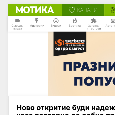
КАНАЛИ
Смешни
Мистерии
Вицови
Еротика
Загатки
Авто-
видеа
и тестови
Ново откритие буди надеж