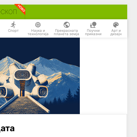
ОСКОП
Спорт
Наука и
Прекрасната
Поучни
Арт и
технологија
планета земја
приказни
дизајн
дата