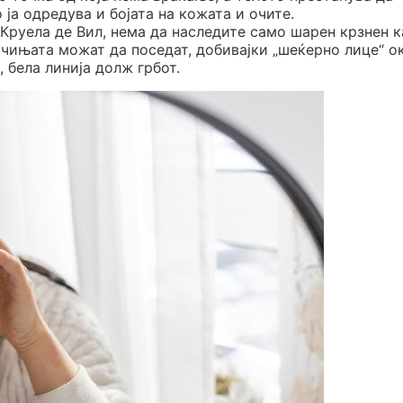
ја одредува и бојата на кожата и очите.
 Круела де Вил, нема да наследите само шарен крзнен к
кучињата можат да поседат, добивајки „шеќерно лице“ о
 бела линија долж грбот.