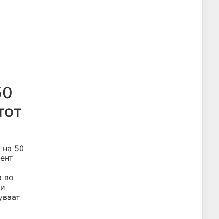
50
тот
 на 50
мент
а во
ни
уваат