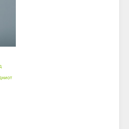
д
дниот