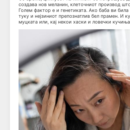
создава нов меланин, клеточниот производ што 
Голем фактор е и генетиката. Ако баба ви била
туку и нејзиниот препознатлив бел прамен. И 
муцката или, кај некои хаски и ловечки кучиња,