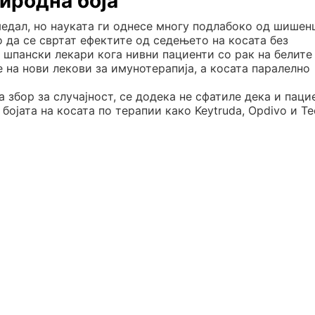
иродна боја
медал, но науката ги однесе многу подлабоко од шишенц
да се свртат ефектите од седењето на косата без
 шпански лекари кога нивни пациенти со рак на белите
 на нови лекови за имунотерапија, а косата паралелно
 збор за случајност, се додека не сфатиле дека и паци
ојата на косата по терапии како Keytruda, Opdivo и Tec