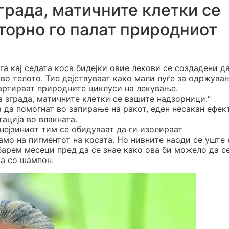
града, матичните клетки се
торно го палат природниот
а кај седата коса бидејки овие лекови се создадени да
 во телото. Тие дејствуваат како мали луѓе за одржува
артираат природните циклуси на лекување.
а зграда, матичните клетки се вашите надзорници.“
 да помогнат во запирање на ракот, еден несакан ефек
ација во влакната.
нејзиниот тим се обидуваат да ги изолираат
мо на пигментот на косата. Но нивните наоди се уште 
барем месеци пред да се знае како ова би можело да с
та со шампон.