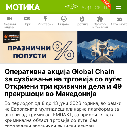
Хороскоп
Смешни
Игри
Мистерии
Вицови
Еротика
Загатки
Авто-мот
видеа
и тестови
Оперативна акција Global Chain
за сузбивање на трговија со луѓе:
Откриени три кривични дела и 49
прекршоци во Македонија
Во периодот од 8 до 13 јуни 2026 година, во рамки
на Европската мултидисциплинарна платформа за
закани од криминал, ЕМПАКТ, за приоритетната
криминална област трговија со луѓе, беа
спроведени заеднички акциски денови.