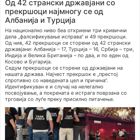
Од 42 странски државјани со
прекршоци најмногу се од
Албанија и Турција
На национално ниво беа откриени три кривични
дела „фалсификување исправа“ и 49 прекршоци.
Од нив, 42 прекршоци се сторени од 42 странски
државјани: Албанија – 17, Турција – 16, Србија – три,
Индија и Велика Британија – по два, и по еден од
Косово и Бугарија.
Седум прекршоци се сторени од државјани на
нашата држава. Најчест прекршок е „престој
спротивно со наведената цел и причина“.
Идентификуван е и случај на нелегално
посвојување, а покрената е истрага поврзана со
трговија со луѓе преку присилно питачење.