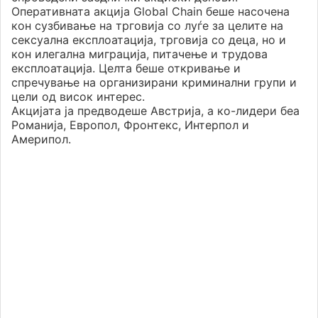
Оперативната акција Global Chain беше насочена
кон сузбивање на трговија со луѓе за целите на
сексуална експлоатација, трговија со деца, но и
кон илегална миграција, питачење и трудова
експлоатација. Целта беше откривање и
спречување на организирани криминални групи и
цели од висок интерес.
Акцијата ја предводеше Австрија, а ко-лидери беа
Романија, Европол, Фронтекс, Интерпол и
Америпол.