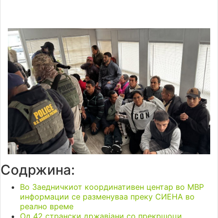
Содржина:
Во Заедничкиот координативен центар во МВР
информации се разменуваа преку СИЕНА во
реално време
Од 42 странски државјани со прекршоци