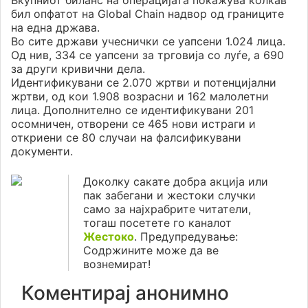
Вкупниот биланс на операцијата покажува колкав
бил опфатот на Global Chain надвор од границите
на една држава.
Во сите држави учеснички се уапсени 1.024 лица.
Од нив, 334 се уапсени за трговија со луѓе, а 690
за други кривични дела.
Идентификувани се 2.070 жртви и потенцијални
жртви, од кои 1.908 возрасни и 162 малолетни
лица. Дополнително се идентификувани 201
осомничен, отворени се 465 нови истраги и
откриени се 80 случаи на фалсификувани
документи.
Доколку сакате добра акција или
пак забегани и жестоки случки
само за најхрабрите читатели,
тогаш посетете го каналот
Жестоко
. Предупредување:
Содржините може да ве
вознемират!
Коментирај анонимно