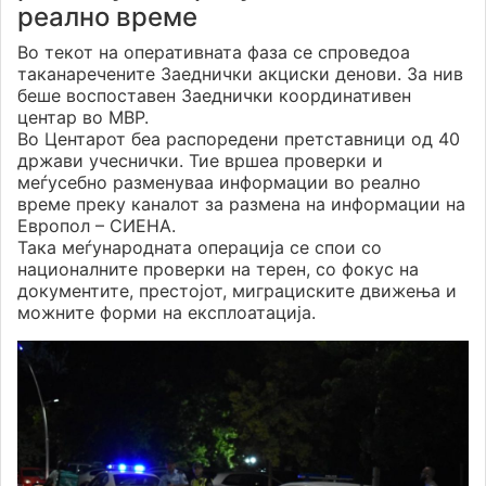
реално време
Во текот на оперативната фаза се спроведоа
таканаречените Заеднички акциски денови. За нив
беше воспоставен Заеднички координативен
центар во МВР.
Во Центарот беа распоредени претставници од 40
држави учеснички. Тие вршеа проверки и
меѓусебно разменуваа информации во реално
време преку каналот за размена на информации на
Европол – СИЕНА.
Така меѓународната операција се спои со
националните проверки на терен, со фокус на
документите, престојот, миграциските движења и
можните форми на експлоатација.