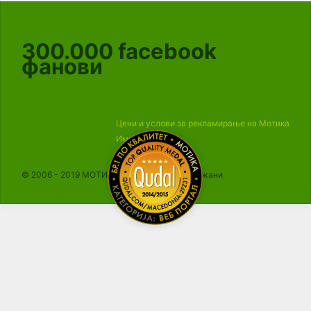
300.000
facebook
фанови
Цени и услови за рекламирање на Мотика
Импресум
© 2006 - 2019 МОТИКА, Сите права се задржани