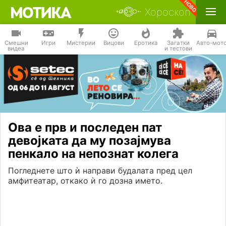
Хороскоп
Смешни
Игри
Мистерии
Вицови
Еротика
Загатки
Авто-мот
видеа
и тестови
Ова е прв и последен пат
девојката да му позајмува
пенкало на непознат колега
Погледнете што ѝ направи будалата пред цел
амфитеатар, откако ѝ го дозна името.