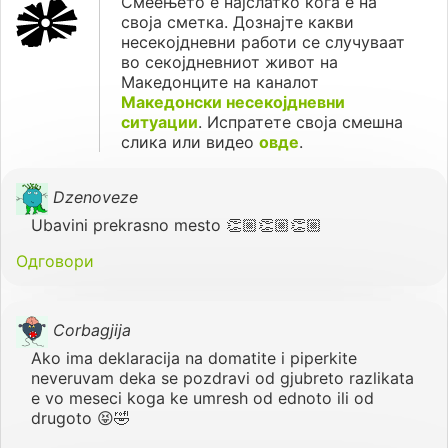
Смеењето е најслатко кога е на
своја сметка. Дознајте какви
несекојдневни работи се случуваат
во секојдневниот живот на
Македонците на каналот
Македонски несекојдневни
ситуации
. Испратете своја смешна
слика или видео
овде
.
Dzenoveze
Ubavini prekrasno mesto 👏🏼👏🏼👏🏼
Одговори
Corbagjija
Ako ima deklaracija na domatite i piperkite
neveruvam deka se pozdravi od gjubreto razlikata
e vo meseci koga ke umresh od ednoto ili od
drugoto 😝🤣