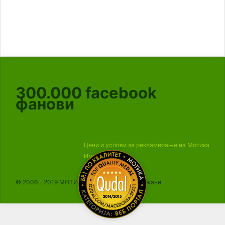
300.000
facebook
фанови
Цени и услови за рекламирање на Мотика
Импресум
© 2006 - 2019 МОТИКА, Сите права се задржани