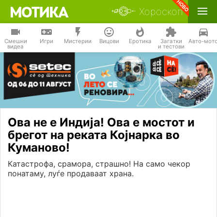
Хороскоп
Смешни
Игри
Мистерии
Вицови
Еротика
Загатки
Авто-мот
видеа
и тестови
Ова не е Индија! Ова е мостот и
брегот на реката Којнарка во
Куманово!
Катастрофа, срамора, страшно! На само чекор
понатаму, луѓе продаваат храна.