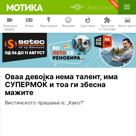
Хороскоп
Смешни
Игри
Мистерии
Вицови
Еротика
Загатки
Авто-мот
видеа
и тестови
Оваа девојка нема талент, има
СУПЕРМОЌ и тоа ги збесна
мажите
Вистинското прашање е: „Како?“