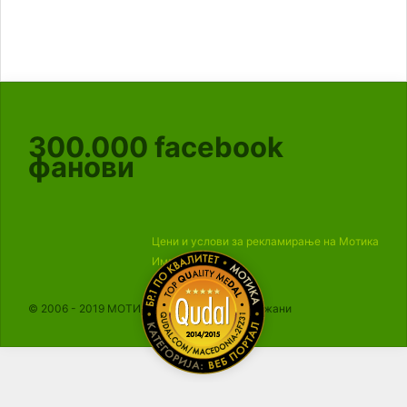
300.000
facebook
фанови
Цени и услови за рекламирање на Мотика
Импресум
© 2006 - 2019 МОТИКА, Сите права се задржани