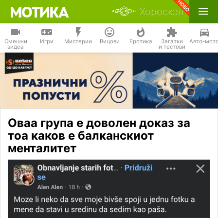
Хороскоп
Смешни
Игри
Мистерии
Вицови
Еротика
Загатки
Авто-мот
видеа
и тестови
Оваа група е доволен доказ за
тоа каков е балканскиот
менталитет