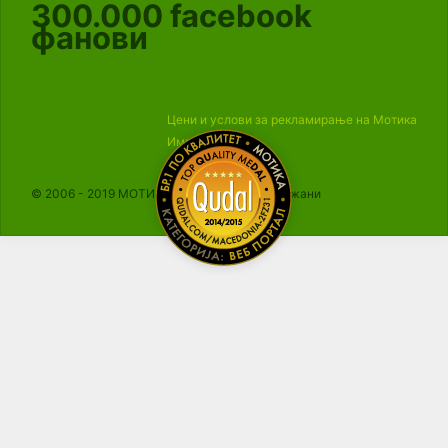
300.000
facebook
фанови
Цени и услови за рекламирање на Мотика
Импресум
© 2006 - 2019 МОТИКА, Сите права се задржани