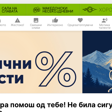
САЛА НА
МАКЕДОНСКИ
ХОР
СЛАВАТА
НЕСЕКОЈДНЕВНИ
мото
Жестоко!
Смешни
Интересно
Срцезатоплувачи
Мотика
слики
таленти
ра помош од тебе! Не била сиг