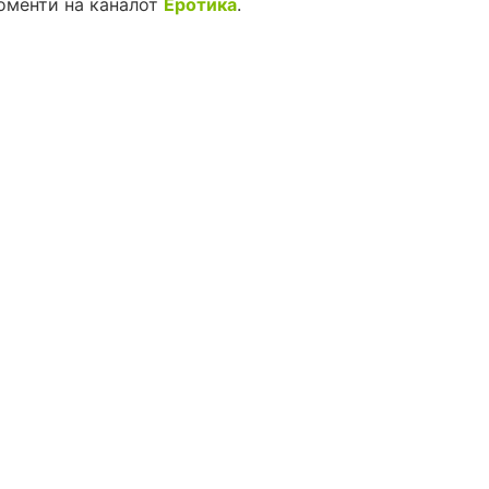
оменти на каналот
Еротика
.