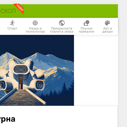
ОСКОП
Спорт
Наука и
Прекрасната
Поучни
Арт и
технологија
планета земја
приказни
дизајн
урна