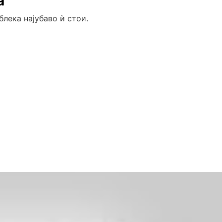
а
блека најубаво ѝ стои.