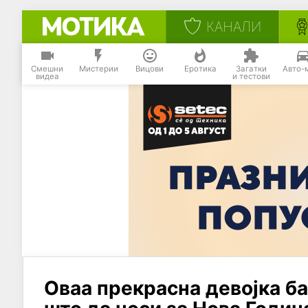
КАНАЛИ
Смешни
Мистерии
Вицови
Еротика
Загатки
Авто-
видеа
и тестови
Оваа прекрасна девојка ба